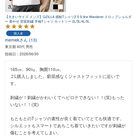
【大きいサイズ メンズ】QZILLA 感鯨Tシャツ2.5 S-line Wanderer ドロップショルダ
ー 着やせ 背面刺繍 半袖Tシャツ カットソー 2L/3L/4L/5L
購入者
memek
13
東京都
40代
男性
投稿日
2026/06/30
165㎝、90㎏、胸囲110㎝。

２L購入しました。窮屈感なくジャストフィットに近いで
す。

刺繍が！刺繍がかわいくてヘビロテできない！！(笑)もった
いない！！(笑)

もともとのTシャツの素性が良く着ていてとても快適です。

シルエットもスマートであちこち着ていきたいですが刺繍が
傷むことを考えてしまい、
