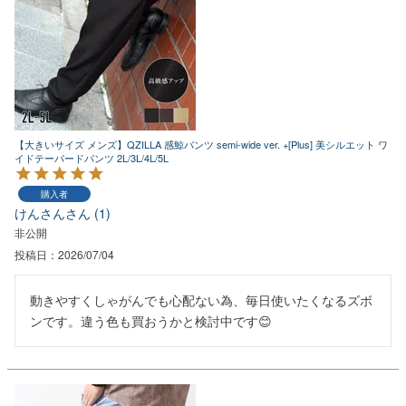
【大きいサイズ メンズ】QZILLA 感鯨パンツ semi-wide ver. +[Plus] 美シルエット ワ
イドテーパードパンツ 2L/3L/4L/5L
購入者
けんさん
1
非公開
投稿日
2026/07/04
動きやすくしゃがんでも心配ない為、毎日使いたくなるズボ
ンです。違う色も買おうかと検討中です😊