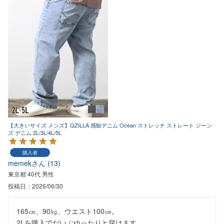
【大きいサイズ メンズ】QZILLA 感鯨デニム Ocean ストレッチ ストレート ジーン
ズ デニム 2L/3L/4L/5L
購入者
memek
13
東京都
40代
男性
投稿日
2026/06/30
165㎝、90㎏、ウエスト100㎝。

2Lを購入でだいぶゆったりと穿けます。
