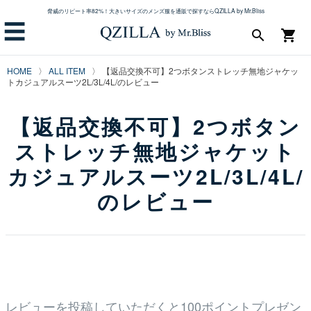
脅威のリピート率82%！大きいサイズのメンズ服を通販で探すならQZILLA by Mr.Bliss
☰
search
shopping_cart
HOME
ALL ITEM
【返品交換不可】2つボタンストレッチ無地ジャケッ
トカジュアルスーツ2L/3L/4L/のレビュー
【返品交換不可】2つボタン
ストレッチ無地ジャケット
カジュアルスーツ2L/3L/4L/
のレビュー
レビューを投稿していただくと100ポイントプレゼン