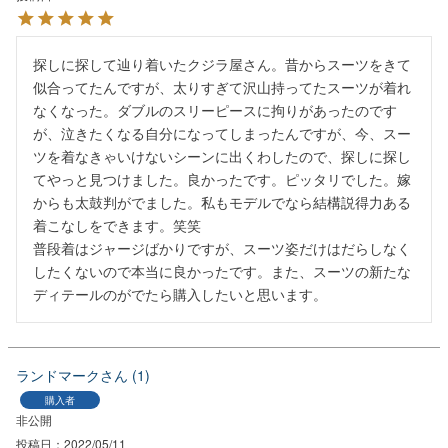
探しに探して辿り着いたクジラ屋さん。昔からスーツをきて
似合ってたんですが、太りすぎて沢山持ってたスーツが着れ
なくなった。ダブルのスリーピースに拘りがあったのです
が、泣きたくなる自分になってしまったんですが、今、スー
ツを着なきゃいけないシーンに出くわしたので、探しに探し
てやっと見つけました。良かったです。ピッタリでした。嫁
からも太鼓判がでました。私もモデルでなら結構説得力ある
着こなしをできます。笑笑

普段着はジャージばかりですが、スーツ姿だけはだらしなく
したくないので本当に良かったです。また、スーツの新たな
ディテールのがでたら購入したいと思います。
ランドマーク
1
購入者
非公開
投稿日
2022/05/11