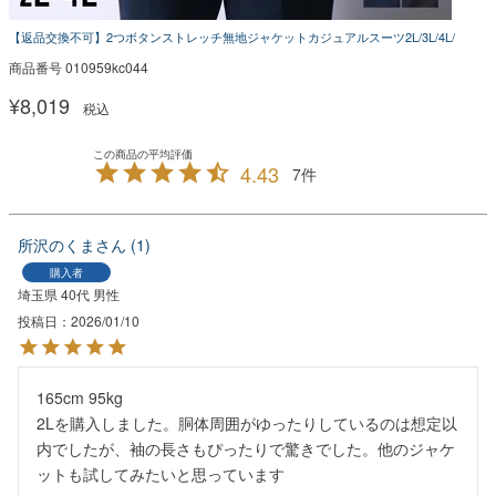
【返品交換不可】2つボタンストレッチ無地ジャケットカジュアルスーツ2L/3L/4L/
商品番号
010959kc044
¥
8,019
税込
4.43
7
所沢のくま
1
購入者
埼玉県
40代
男性
投稿日
2026/01/10
165cm 95kg

2Lを購入しました。胴体周囲がゆったりしているのは想定以
内でしたが、袖の長さもぴったりで驚きでした。他のジャケ
ットも試してみたいと思っています