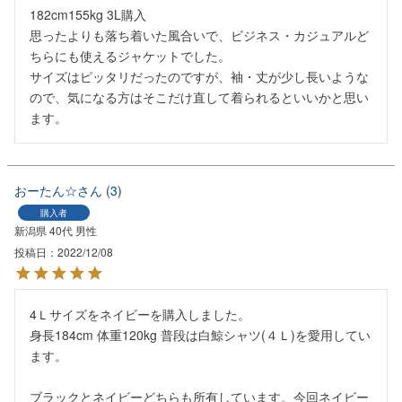
182cm155kg 3L購入

思ったよりも落ち着いた風合いで、ビジネス・カジュアルど
ちらにも使えるジャケットでした。

サイズはピッタリだったのですが、袖・丈が少し長いような
ので、気になる方はそこだけ直して着られるといいかと思い
ます。
おーたん☆
3
購入者
新潟県
40代
男性
投稿日
2022/12/08
4Ｌサイズをネイビーを購入しました。

身長184cm 体重120kg 普段は白鯨シャツ(４Ｌ)を愛用してい
ます。

ブラックとネイビーどちらも所有しています。今回ネイビー