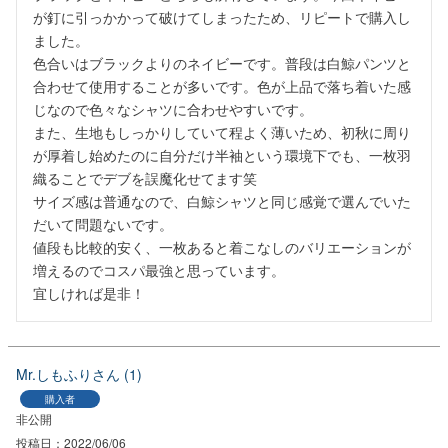
が釘に引っかかって破けてしまったため、リピートで購入し
ました。

色合いはブラックよりのネイビーです。普段は白鯨パンツと
合わせて使用することが多いです。色が上品で落ち着いた感
じなので色々なシャツに合わせやすいです。

また、生地もしっかりしていて程よく薄いため、初秋に周り
が厚着し始めたのに自分だけ半袖という環境下でも、一枚羽
織ることでデブを誤魔化せてます笑

サイズ感は普通なので、白鯨シャツと同じ感覚で選んでいた
だいて問題ないです。

値段も比較的安く、一枚あると着こなしのバリエーションが
増えるのでコスパ最強と思っています。

Mr.しもふり
1
購入者
非公開
投稿日
2022/06/06