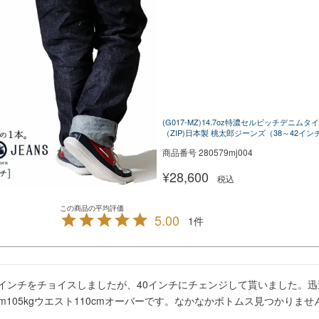
(G017-MZ)14.7oz特濃セルビッチデニム
（ZIP)日本製 桃太郎ジーンズ（38～42インチ）[
商品番号
280579mj004
¥
28,600
税込
5.00
1
8インチをチョイスしましたが、40インチにチェンジして貰いました。
0cm105kgウエスト110cmオーバーです。なかなかボトムス見つかりませ