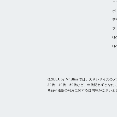
ニ
ボ
甚
フ
Q
Q
QZILLA by Mr.Blissでは、大き
30代、40代、50代など、年代問わずどなた
商品や通販の利用に関する疑問等がございま