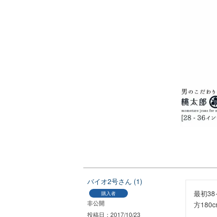
バイオ2号
1
最初3
購入者
非公開
方18
投稿日
2017/10/23