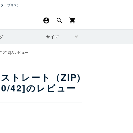
スターブリス）
account_circle
search
shopping_cart
グ
サイズ
40/42]のレビュー
トストレート（ZIP)
0/42]のレビュー