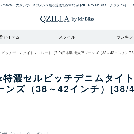
率82%！大きいサイズのメンズ服を通販で探すならQZILLA by Mr.Bliss
（クジラ バイ ミ
着アイテム
スタイル
ランキン
特濃セルビッチデニムタイトストレート（ZIP)日本製 桃太郎ジーンズ（38～42インチ）[38/
4.7oz特濃セルビッチデニムタイ
ンズ（38～42インチ）[38/4
0ポイントプレゼント