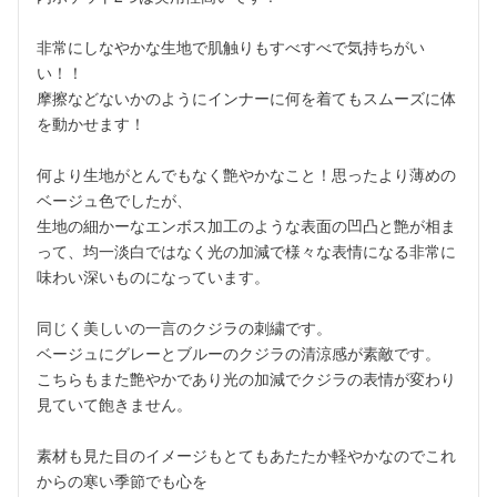
非常にしなやかな生地で肌触りもすべすべで気持ちがい
い！！

摩擦などないかのようにインナーに何を着てもスムーズに体
を動かせます！

何より生地がとんでもなく艶やかなこと！思ったより薄めの
ベージュ色でしたが、

生地の細かーなエンボス加工のような表面の凹凸と艶が相ま
って、均一淡白ではなく光の加減で様々な表情になる非常に
味わい深いものになっています。

同じく美しいの一言のクジラの刺繍です。

ベージュにグレーとブルーのクジラの清涼感が素敵です。

こちらもまた艶やかであり光の加減でクジラの表情が変わり
見ていて飽きません。

素材も見た目のイメージもとてもあたたか軽やかなのでこれ
からの寒い季節でも心を
