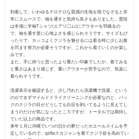
到着して、いわゆるテロテロな質感の生地を指でなぞると非
常にスムースで、袖を通すと気持ち良さもありました。普段
は冬場に半袖Tシャツ(エアリ◯ム)にアウターを羽織るの
で、袖を通す度に心地よさを感じられそうです。サイズもぴ
ったりで、カッコよくクジラを魅せるには着る時に少しお腹
を凹ます努力が必要そうですが、これから着ていくのが楽し
みです。

また、手に持つと思ったより重たい印象でしたが、着てみる
と重さはあまり感じず、重いアウターが苦手なので、気楽に
着られそうです。

洗濯表示を確認すると、少し汚れたら洗濯機で洗濯、という
のができずマイルドドライクリーニングが必要なのと、バッ
クのクジラの目がどうしても白目を剥いてるように見えてし
まうのだけが気になったところですが、トータルでは期待し
ていた以上の商品です。

来年１月に沖縄でいつの日かの夢だったホエールスイムを予
定しているので、qzillaスカジャンを着てクジラ欲を高めてい