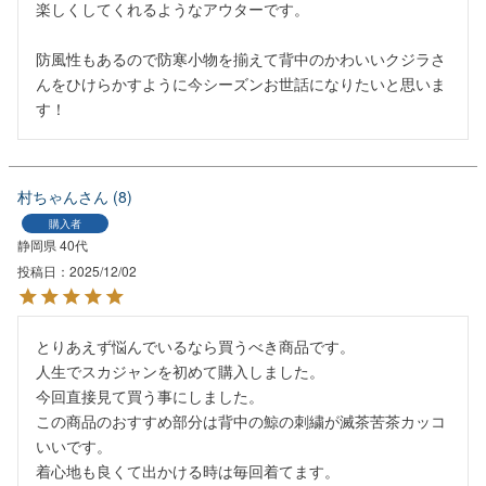
楽しくしてくれるようなアウターです。

防風性もあるので防寒小物を揃えて背中のかわいいクジラさ
んをひけらかすように今シーズンお世話になりたいと思いま
す！
村ちゃん
8
購入者
静岡県
40代
投稿日
2025/12/02
とりあえず悩んでいるなら買うべき商品です。

人生でスカジャンを初めて購入しました。

今回直接見て買う事にしました。

この商品のおすすめ部分は背中の鯨の刺繍が滅茶苦茶カッコ
いいです。

着心地も良くて出かける時は毎回着てます。
