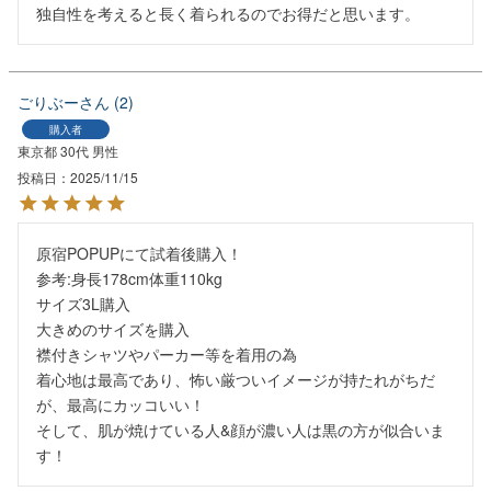
独自性を考えると長く着られるのでお得だと思います。
ごりぶー
2
購入者
東京都
30代
男性
投稿日
2025/11/15
原宿POPUPにて試着後購入！

参考:身長178cm体重110kg

サイズ3L購入

大きめのサイズを購入

襟付きシャツやパーカー等を着用の為

着心地は最高であり、怖い厳ついイメージが持たれがちだ
が、最高にカッコいい！

そして、肌が焼けている人&顔が濃い人は黒の方が似合いま
す！