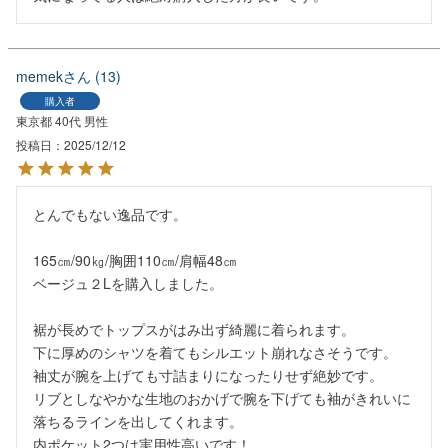
memek
13
購入者
東京都
40代
男性
投稿日
2025/12/12
とんでもない逸品です。

165㎝/90㎏/胸囲110㎝/肩幅48㎝

ベージュ２Lを購入しました。

裾が長めでトップスがはみ出ず綺麗に着られます。

下に厚めのシャツを着てもシルエット崩れなさそうです。

袖丈が腕を上げても寸詰まりになったりせず絶妙です。

リブとしなやかな生地のおかげで腕を下げても袖がきれいに
落ちるラインを出してくれます。

内ポケット2つは実用性高いです！
