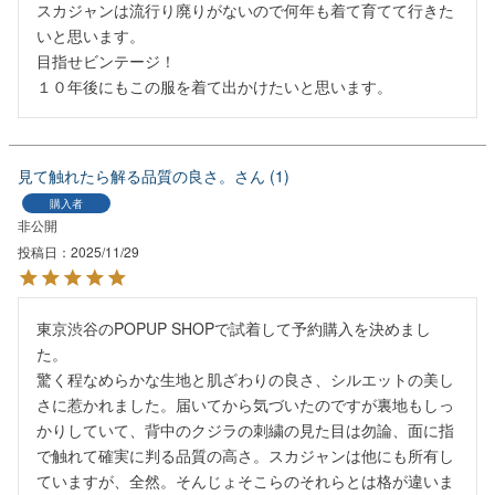
スカジャンは流行り廃りがないので何年も着て育てて行きた
いと思います。

目指せビンテージ！

１０年後にもこの服を着て出かけたいと思います。
見て触れたら解る品質の良さ。
1
購入者
非公開
投稿日
2025/11/29
東京渋谷のPOPUP SHOPで試着して予約購入を決めまし
た。

驚く程なめらかな生地と肌ざわりの良さ、シルエットの美し
さに惹かれました。届いてから気づいたのですが裏地もしっ
かりしていて、背中のクジラの刺繍の見た目は勿論、面に指
で触れて確実に判る品質の高さ。スカジャンは他にも所有し
ていますが、全然。そんじょそこらのそれらとは格が違いま