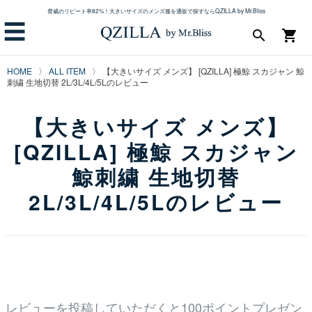
脅威のリピート率82%！大きいサイズのメンズ服を通販で探すならQZILLA by Mr.Bliss
☰
search
shopping_cart
HOME
ALL ITEM
【大きいサイズ メンズ】 [QZILLA] 極鯨 スカジャン 鯨
刺繍 生地切替 2L/3L/4L/5Lのレビュー
【大きいサイズ メンズ】
[QZILLA] 極鯨 スカジャン
鯨刺繍 生地切替
2L/3L/4L/5Lのレビュー
レビューを投稿していただくと100ポイントプレゼン