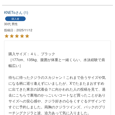
KNETo
1
購入者
30代
男性
投稿日
2025/11/12
購入サイズ：４Ｌ、ブラック

［177cm、135kg、腹囲が体重と一緒くらい、水泳経験で肩
幅広い］

待ちに待ったクジラのスカジャン！これまで合うサイズや気
になる柄に巡り逢えずにいましたが、Xでたまたまおすすめ
に出てきた東京の試着会？に向かわれた人の投稿を見て、過
去にこちらで裏地のかっこいいコートなど買ったことがあり
サイズへの安心感や、クジラ好きの心をくすぐるデザインで
すぐに予約しました。両胸のクジラツインズ、バックのブリ
ーチングクジラと波、迫力あって気に入りました。
