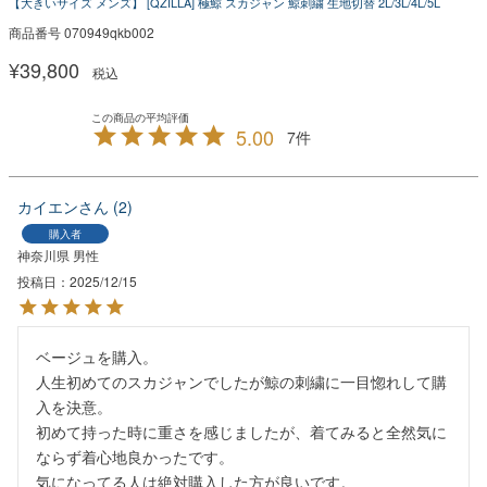
【大きいサイズ メンズ】 [QZILLA] 極鯨 スカジャン 鯨刺繍 生地切替 2L/3L/4L/5L
商品番号
070949qkb002
¥
39,800
税込
5.00
7
カイエン
2
購入者
神奈川県
男性
投稿日
2025/12/15
ベージュを購入。

人生初めてのスカジャンでしたが鯨の刺繍に一目惚れして購
入を決意。

初めて持った時に重さを感じましたが、着てみると全然気に
ならず着心地良かったです。

気になってる人は絶対購入した方が良いです。