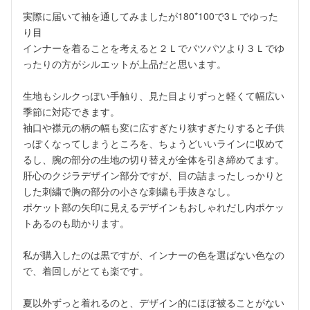
実際に届いて袖を通してみましたが180*100で3Ｌでゆった
り目

インナーを着ることを考えると２Ｌでパツパツより３Ｌでゆ
ったりの方がシルエットが上品だと思います。

生地もシルクっぽい手触り、見た目よりずっと軽くて幅広い
季節に対応できます。

袖口や襟元の柄の幅も変に広すぎたり狭すぎたりすると子供
っぽくなってしまうところを、ちょうどいいラインに収めて
るし、腕の部分の生地の切り替えが全体を引き締めてます。

肝心のクジラデザイン部分ですが、目の詰まったしっかりと
した刺繍で胸の部分の小さな刺繍も手抜きなし。

ポケット部の矢印に見えるデザインもおしゃれだし内ポケッ
トあるのも助かります。

私が購入したのは黒ですが、インナーの色を選ばない色なの
で、着回しがとても楽です。

夏以外ずっと着れるのと、デザイン的にほぼ被ることがない