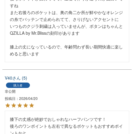
すね

また右後ろのポケットは、奥の角二か所が鮮やかなオレンジ
の糸でバッテンで止められてて、さりげないアクセントに

いつものクジラ刺繍は入っていませんが、ボタンはちゃんと
QZILLA by Mr.Blissの刻印があります

膝上の丈になっているので、年齢問わず長い期間快適に楽し
めると思います
V40
5
購入者
非公開
投稿日
2026/04/20
膝下の丈感が絶妙でおしゃれなハーフパンツです！

後ろのワンポイントも左右で異なるポケットもおすすめポイ
ントかと。
