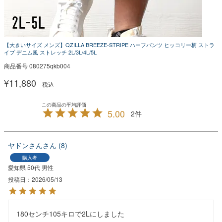
【大きいサイズ メンズ】QZILLA BREEZE-STRIPE ハーフパンツ ヒッコリー柄 ストラ
イプ デニム風 ストレッチ 2L/3L/4L/5L
商品番号
080275qkb004
¥
11,880
税込
5.00
2
ヤドンさん
8
購入者
愛知県
50代
男性
投稿日
2026/05/13
180センチ105キロで2Lにしました
