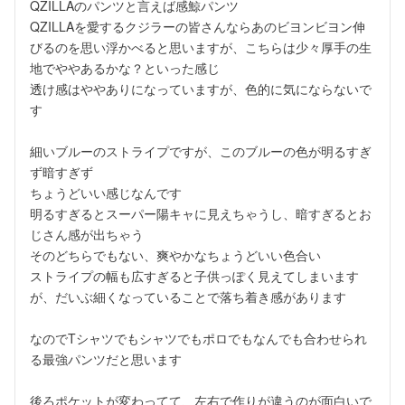
QZILLAのパンツと言えば感鯨パンツ

QZILLAを愛するクジラーの皆さんならあのビヨンビヨン伸
びるのを思い浮かべると思いますが、こちらは少々厚手の生
地でややあるかな？といった感じ

透け感はややありになっていますが、色的に気にならないで
す

細いブルーのストライプですが、このブルーの色が明るすぎ
ず暗すぎず

ちょうどいい感じなんです

明るすぎるとスーパー陽キャに見えちゃうし、暗すぎるとお
じさん感が出ちゃう

そのどちらでもない、爽やかなちょうどいい色合い

ストライプの幅も広すぎると子供っぽく見えてしまいます
が、だいぶ細くなっていることで落ち着き感があります

なのでTシャツでもシャツでもポロでもなんでも合わせられ
る最強パンツだと思います

後ろポケットが変わってて、左右で作りが違うのが面白いで