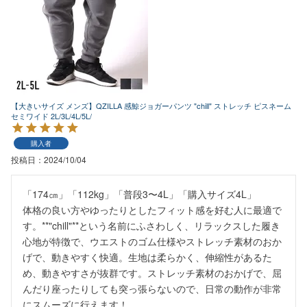
【大きいサイズ メンズ】QZILLA 感鯨ジョガーパンツ "chill" ストレッチ ピスネーム
セミワイド 2L/3L/4L/5L/
購入者
投稿日
2024/10/04
「174㎝」「112kg」「普段3〜4L」「購入サイズ4L」

体格の良い方やゆったりとしたフィット感を好む人に最適で
す。**"chill"**という名前にふさわしく、リラックスした履き
心地が特徴で、ウエストのゴム仕様やストレッチ素材のおか
げで、動きやすく快適。生地は柔らかく、伸縮性があるた
め、動きやすさが抜群です。ストレッチ素材のおかげで、屈
んだり座ったりしても突っ張らないので、日常の動作が非常
にスムーズに行えます！