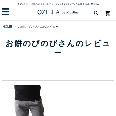
脅威のリピート率82%！大きいサイズのメンズ服を通販で探すならQZILLA by Mr.Bliss
☰
search
shopping_cart
HOME
お餅のびのびさんのレビュー
お餅のびのびさんのレビュ
ー