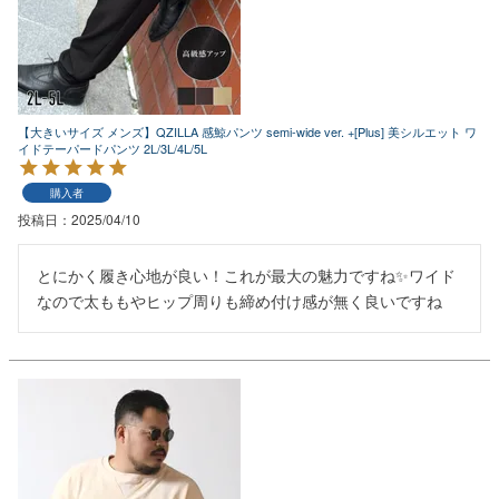
【大きいサイズ メンズ】QZILLA 感鯨パンツ semi-wide ver. +[Plus] 美シルエット ワ
イドテーパードパンツ 2L/3L/4L/5L
購入者
投稿日
2025/04/10
とにかく履き心地が良い！これが最大の魅力ですね✨ワイド
なので太ももやヒップ周りも締め付け感が無く良いですね