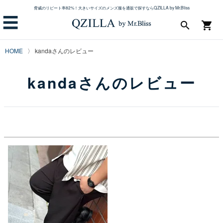
脅威のリピート率82%！大きいサイズのメンズ服を通販で探すならQZILLA by Mr.Bliss
☰
search
shopping_cart
HOME
kandaさんのレビュー
kandaさんのレビュー