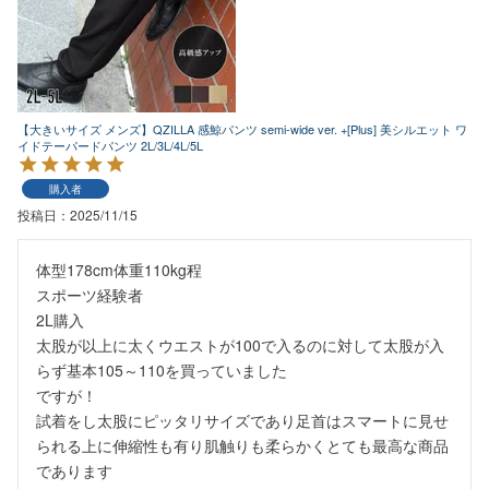
【大きいサイズ メンズ】QZILLA 感鯨パンツ semi-wide ver. +[Plus] 美シルエット ワ
イドテーパードパンツ 2L/3L/4L/5L
購入者
投稿日
2025/11/15
体型178cm体重110kg程

スポーツ経験者

2L購入

太股が以上に太くウエストが100で入るのに対して太股が入
らず基本105～110を買っていました

ですが！

試着をし太股にピッタリサイズであり足首はスマートに見せ
られる上に伸縮性も有り肌触りも柔らかくとても最高な商品
であります
