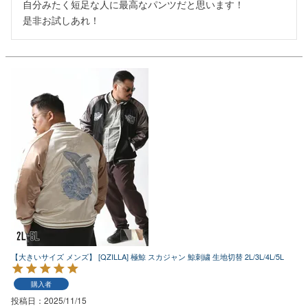
自分みたく短足な人に最高なパンツだと思います！

是非お試しあれ！
【大きいサイズ メンズ】 [QZILLA] 極鯨 スカジャン 鯨刺繍 生地切替 2L/3L/4L/5L
購入者
投稿日
2025/11/15