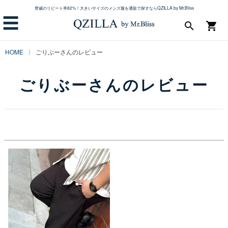
脅威のリピート率82%！大きいサイズのメンズ服を通販で探すならQZILLA by Mr.Bliss
☰
search
shopping_cart
HOME
ごりぶーさんのレビュー
ごりぶーさんのレビュー