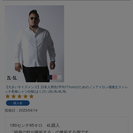
【大きいサイズメンズ】日本人男性(平均171cm)のためのノンアイロン感激丈ストレ
ッチ長袖シャツ白鯨(はくげい)2L/3L/4L/5L
購入者
投稿日
2023/04/14
180センチ95キロ　4L購入

「細身の奴が嫉妬する」の嫉妬する側です。
