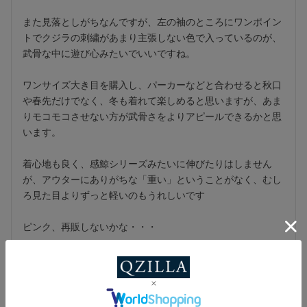
また見落としがちなんですが、左の袖のところにワンポイン
トでクジラの刺繍があまり主張しない色で入っているのが、
武骨な中に遊び心みたいでいいですね。

ワンサイズ大き目を購入し、パーカーなどと合わせると秋口
や春先だけでなく、冬も着れて楽しめると思いますが、あま
りモコモコさせない方が武骨さをよりアピールできるかと思
います。

着心地も良く、感鯨シリーズみたいに伸びたりはしません
が、アウターにありがちな「重い」ということがなく、むし
ろ見た目よりずっと軽いのもうれしいです

ピンク、再販しないかな・・・