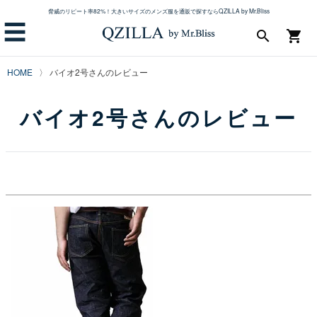
脅威のリピート率82%！大きいサイズのメンズ服を通販で探すならQZILLA by Mr.Bliss
☰
search
shopping_cart
HOME
バイオ2号さんのレビュー
バイオ2号さんのレビュー