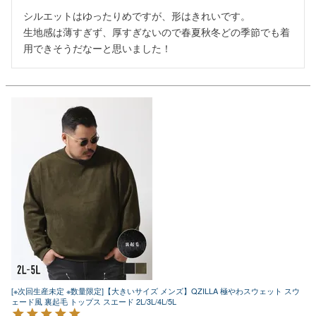
シルエットはゆったりめですが、形はきれいです。

生地感は薄すぎず、厚すぎないので春夏秋冬どの季節でも着
用できそうだなーと思いました！
[※次回生産未定 ※数量限定]【大きいサイズ メンズ】QZILLA 極やわスウェット スウ
ェード風 裏起毛 トップス スエード 2L/3L/4L/5L