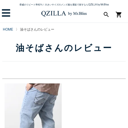
脅威のリピート率82%！大きいサイズのメンズ服を通販で探すならQZILLA by Mr.Bliss
☰
search
shopping_cart
HOME
油そばさんのレビュー
油そばさんのレビュー