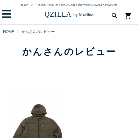
脅威のリピート率82%！大きいサイズのメンズ服を通販で探すならQZILLA by Mr.Bliss
☰
search
shopping_cart
HOME
かんさんのレビュー
かんさんのレビュー