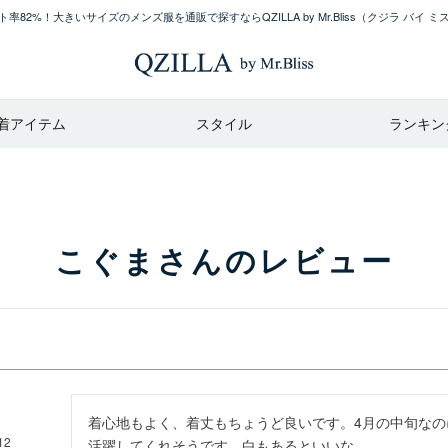
率82%！大きいサイズのメンズ服を通販で探すならQZILLA by Mr.Bliss
（クジラ バイ ミ
着アイテム
スタイル
ランキン
こぐまさんのレビュー
着心地もよく、着丈もちょうど良いです。4月の中旬な
12
活躍してくれそうです。白もあるといいな。