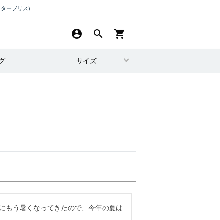
スターブリス）
account_circle
search
shopping_cart
グ
サイズ
のにもう暑くなってきたので、今年の夏は