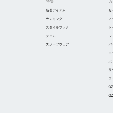
特集
カ
新着アイテム
セ
ランキング
ア
スタイルブック
ト
デニム
シ
スポーツウェア
パ
ニ
ボ
甚
フ
Q
Q