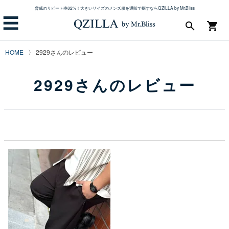
脅威のリピート率82%！大きいサイズのメンズ服を通販で探すならQZILLA by Mr.Bliss
☰
search
shopping_cart
HOME
2929さんのレビュー
2929さんのレビュー