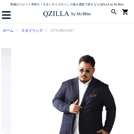
脅威のリピート率82%！大きいサイズのメンズ服を通販で探すならQZILLA by Mr.Bliss
search
shopping_cart
☰
ホーム
スタイリング
STYLING1641