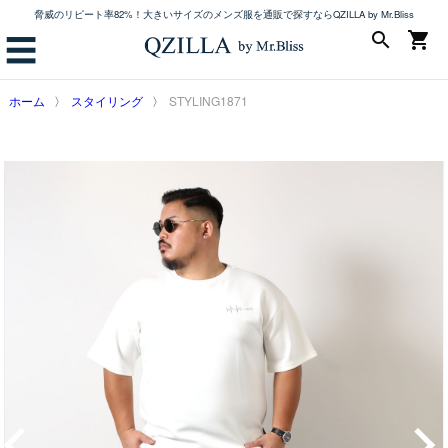
脅威のリピート率82%！大きいサイズのメンズ服を通販で探すならQZILLA by Mr.Bliss
search
shopping_cart
☰
ホーム
スタイリング
STYLING1871