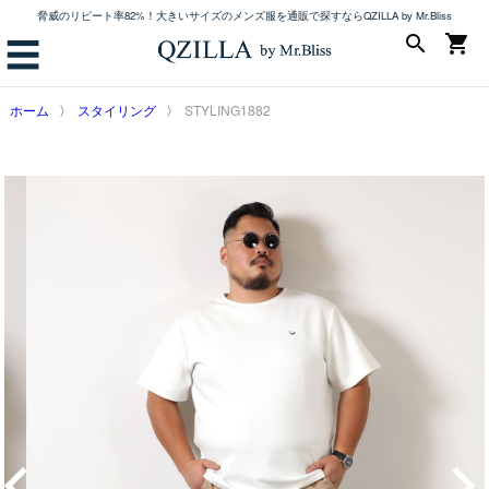
脅威のリピート率82%！大きいサイズのメンズ服を通販で探すならQZILLA by Mr.Bliss
search
shopping_cart
☰
ホーム
スタイリング
STYLING1882