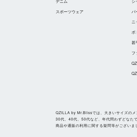
デニム
シ
スポーツウェア
パ
ニ
ボ
甚
フ
Q
Q
QZILLA by Mr.Blissでは、大き
30代、40代、50代など、年代問わずどなた
商品や通販の利用に関する疑問等がございま