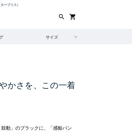
スターブリス）
search
shopping_cart
グ
サイズ
やかさを、この一着
line 鼓動」のブラックに、「感鯨パン