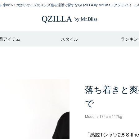
率82%！大きいサイズのメンズ服を通販で探すならQZILLA by Mr.Bliss
（クジラ バイ ミ
着アイテム
スタイル
ランキン
落ち着きと爽
で
Model：174cm 117kg
「感鯨Tシャツ2.5 S-