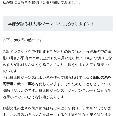
私が気になる事を根掘り葉掘り聞いてみました。
本部が語る桃太郎ジーンズのこだわりポイント
以下、伊吹氏の熱弁です。
高級ドレスシャツで使用するこだわりの超長綿という綿花の中の繊
維の長さが平均35ｍｍ以上のものを用い短い綿よりもぶつ切りにな
らず大変肌触りがよくなることにより、履き心地もとても気持ちが
良いです。
実は桃太郎ジーンズは太い糸を使って織るわけではなく
細めの糸を
高密度に織って厚さをだしています。
そのためしっとりとしていて
肌触りがよいのです。桃太郎ジーンズ（ジャパンブルー）は元々生
地屋なのでこのような技術があります。
縫製の糸の太さを箇所箇所ばらばらにしており、迫力をだしていま
す。この縫製の糸の太さを統一にすると手間が少なく安くはなりま