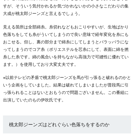
すが、そういう気付かれるか気づかれないかの小さなこだわりの集
大成が桃太郎ジーンズと言えるでしょう。
見える箇所は全部綿糸。糸切れなどもおこりやすいが、生地ばかり
色落ちをしても糸がういてしまうので良い意味で経年変化を糸にも
おこせる。但し、裏の部分まで綿糸にしてしまうとバラッバラにな
ってしまうのでコア糸（ポリエステルを芯糸にして、表面に綿を撚
糸した糸です。綿の風合いを持ちながら高強力で可縫性に優れてい
ます。）を使用しており大変丈夫です。
※以前テレビの矛盾で桃太郎ジーンズを馬が引っ張ると破れるのかと
いう企画をしていました。結果は破れてしまいましたが普段馬に引
っ張られることはないとおもうので問題ございません。この番組に
出演していたのもの伊吹氏です。
桃太郎ジーンズはどれぐらい色落ちをするのか