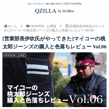
大きいサイズのメンズ服を通販で探すならQZILLA by Mr.Bliss
ホーム
FASHION - お洒落
[営業部長伊吹氏がやって
きた]マイコーの桃太郎ジーンズの購入と色落ちレビュー Vol.06
[営業部長伊吹氏がやってきた]マイコーの桃
太郎ジーンズの購入と色落ちレビュー Vol.06
FASHION - お洒落