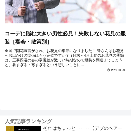
コーデに悩む大きい男性必見！失敗しない花見の服
装［宴会・散策別］
全国で開花宣言がされ、お花見の季節になりました！ 皆さんはお花見
へお出かけの準備はもう完璧ですか？ 3月末～4月上旬のお花見の季節
は、三寒四温の春の寒暖差が激しい時期なので服装を間違えてしまう
と、暑すぎる・寒すぎるという悲しいことに...
2019.03.29
人気記事ランキング
それはちょっと･･････【デブのヘアー