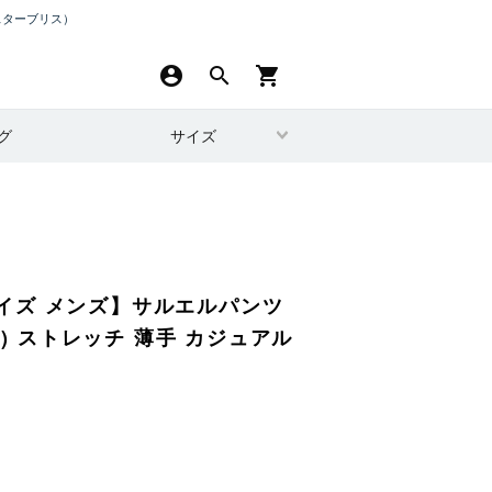
スターブリス）
account_circle
search
shopping_cart
グ
サイズ
イズ メンズ】サルエルパンツ
ー) ストレッチ 薄手 カジュアル