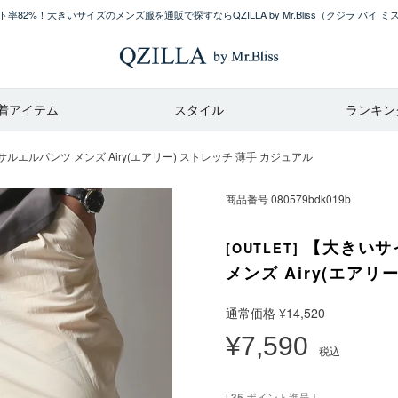
率82%！大きいサイズのメンズ服を通販で探すならQZILLA by Mr.Bliss
（クジラ バイ ミ
着アイテム
スタイル
ランキン
エルパンツ メンズ Airy(エアリー) ストレッチ 薄手 カジュアル
商品番号
080579bdk019b
【大きいサ
[OUTLET]
メンズ Airy(エアリ
通常価格
¥
14,520
¥
7,590
税込
[
35
ポイント進呈 ]