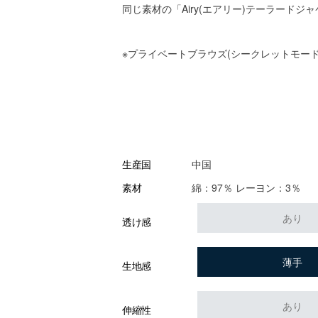
同じ素材の「Airy(エアリー)テーラード
※プライベートブラウズ(シークレットモー
中国
生産国
綿：97％ レーヨン：3％
素材
あり
透け感
薄手
生地感
あり
伸縮性