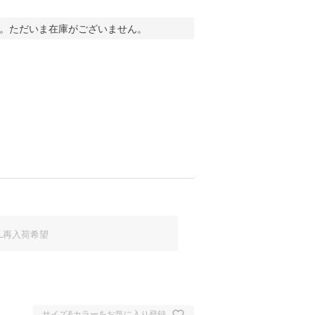
。ただいま在庫がございません。
L
再入荷希望
イボリー
サイズ&カラーをお気に入り登録