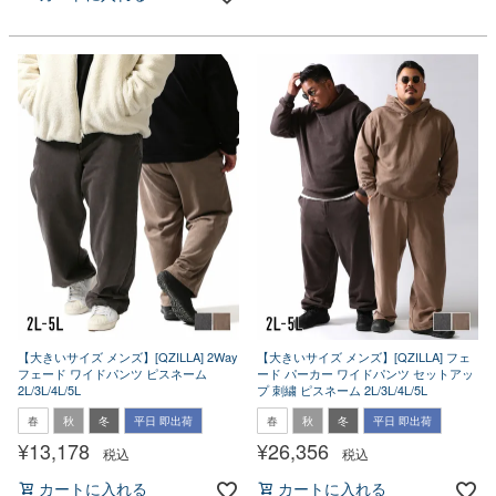
【大きいサイズ メンズ】[QZILLA] 2Way
【大きいサイズ メンズ】[QZILLA] フェ
フェード ワイドパンツ ピスネーム
ード パーカー ワイドパンツ セットアッ
2L/3L/4L/5L
プ 刺繍 ピスネーム 2L/3L/4L/5L
春
秋
冬
平日 即出荷
春
秋
冬
平日 即出荷
¥
13,178
¥
26,356
税込
税込
カートに入れる
カートに入れる