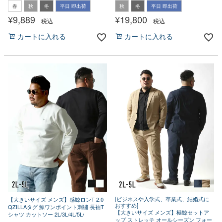
春
秋
冬
平日 即出荷
秋
冬
平日 即出荷
¥
9,889
¥
19,800
税込
税込
カートに入れる
カートに入れる
[ビジネスや入学式、卒業式、結婚式に
【大きいサイズ メンズ】感鯨ロンT 2.0
おすすめ]
QZILLAタグ 鯨ワンポイント刺繍 長袖T
【大きいサイズ メンズ】極鯨セットア
シャツ カットソー 2L/3L/4L/5L/
ップ ストレッチ オールシーズン フォー