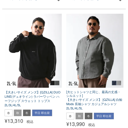
[大ヒットシャツと同じ、最高の丈感・
【大きいサイズ メンズ】[QZILLA] DUO
シルエット]
LINE(デュオライン) ラバーワッペン ハ
【大きいサイズ メンズ】 [QZILLA] 白鯨
ーフジップ スウェット トップス
Mods 長袖シャツ カジュアルシャツ
2L/3L/4L/5L
2L/3L/4L/5L
春
秋
冬
平日 即出荷
春
秋
冬
平日 即出荷
¥
13,310
税込
¥
13,990
税込