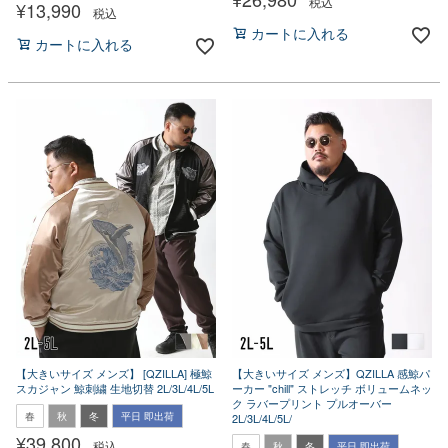
税込
¥
13,990
税込
カートに入れる
カートに入れる
【大きいサイズ メンズ】 [QZILLA] 極鯨
【大きいサイズ メンズ】QZILLA 感鯨パ
スカジャン 鯨刺繍 生地切替 2L/3L/4L/5L
ーカー "chill" ストレッチ ボリュームネッ
ク ラバープリント プルオーバー
春
秋
冬
平日 即出荷
2L/3L/4L/5L/
¥
39,800
税込
春
秋
冬
平日 即出荷