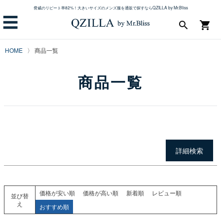
脅威のリピート率82%！大きいサイズのメンズ服を通販で探すならQZILLA by Mr.Bliss
カラー
☰
ブラック
search
shopping_cart
ホワイト
ネイビー
HOME
商品一覧
グレー
カーキ
商品一覧
レッド
ブルー
イエロー
ベージュ
検索
詳細検索
価格が安い順
価格が高い順
新着順
レビュー順
並び替
え
おすすめ順