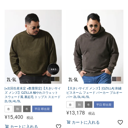
[※次回生産未定 ※数量限定]【大きいサイ
【大きいサイズ メンズ】[QZILLA] 刺繍
ズ メンズ】QZILLA 極やわスウェット
ピスネーム フェード パーカー プルオー
スウェード風 裏起毛 トップス スエード
バー 2L/3L/4L/5L
2L/3L/4L/5L
春
秋
冬
平日 即出荷
春
秋
冬
平日 即出荷
¥
13,178
税込
¥
15,400
税込
カートに入れる
カートに入れる