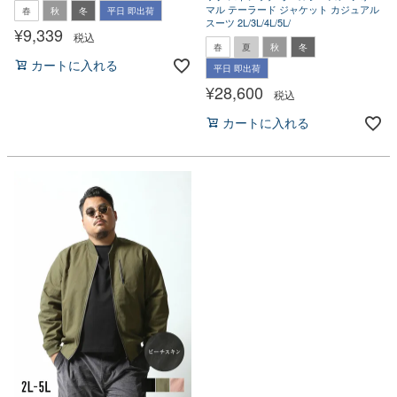
マル テーラード ジャケット カジュアル
春
秋
冬
平日 即出荷
スーツ 2L/3L/4L/5L/
¥
9,339
税込
春
夏
秋
冬
カートに入れる
平日 即出荷
¥
28,600
税込
カートに入れる