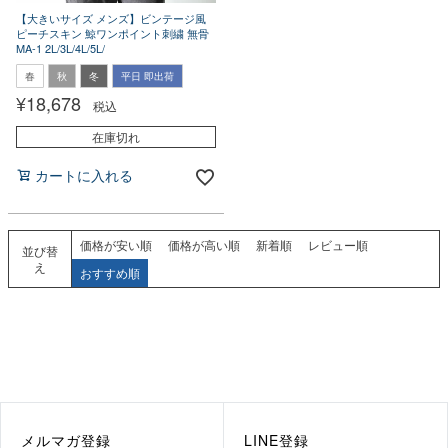
【大きいサイズ メンズ】ビンテージ風
ピーチスキン 鯨ワンポイント刺繍 無骨
MA-1 2L/3L/4L/5L/
春
秋
冬
平日 即出荷
¥
18,678
税込
在庫切れ
カートに入れる
価格が安い順
価格が高い順
新着順
レビュー順
並び替
え
おすすめ順
メルマガ登録
LINE登録