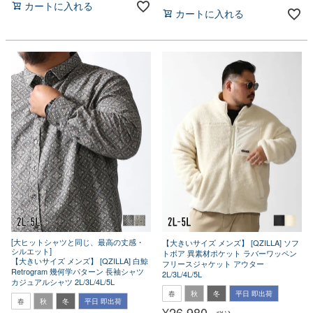
カートに入れる
カートに入れる
[大ヒットシャツと同じ、最高の丈感・
【大きいサイズ メンズ】 [QZILLA] ソフ
シルエット]
トボア 異素材ポケット ラバーワッペン
【大きいサイズ メンズ】 [QZILLA] 白鯨
フリースジャケット アウター
Retrogram 幾何学パターン 長袖シャツ
2L/3L/4L/5L
カジュアルシャツ 2L/3L/4L/5L
春
秋
冬
平日 即出荷
春
秋
冬
平日 即出荷
¥
26,980