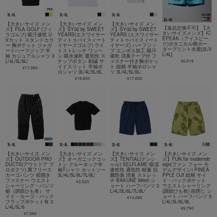
【大きいサイズ メン
【大きいサイズ メン
【大きいサイズ メン
【返品交換不可】【大
ズ】FILA GOLF (フィ
ズ】SY32 by SWEET
ズ】SY32 by SWEET
きいサイズメンズ】IC
ラゴルフ) 吸汗速乾 U
YEARS(エスワイサー
YEARS (エスワイサー
EPEAK（アイスピー
Vカット スタンドカラ
ティトゥバイスィート
ティトゥバイスィート
ク)ボタニカル柄ボー
ー 胸ポケット ジャガ
イヤーズゴルフ) ライ
イヤーズ) ハーフジッ
ダープリント水着[2L/3
ードハーフジップ 半
トストレッチ ワッペ
プ エンボス加工 吸汗
L/4L]
袖 カジュアルシャツ 3
ン 吸水速乾 通気性 ス
速乾 消臭テープ付 フ
¥6,919
L/4L/5L/6L/
ナップボタン 刺繍 サ
ァスナー付き胸ポケッ
イドスリット 半袖ポ
ト 総柄 半袖ポロシャ
¥17,380
ロシャツ 3L/4L/5L/6L
ツ 3L/4L/5L/6L/
¥19,800
¥17,600
【大きいサイズ メン
【大きいサイズ メン
【大きいサイズ メン
【大きいサイズ メン
ズ】OUTDOOR PRO
ズ】オーガニックコッ
ズ】TENTIAL(テンシ
ズ】FUN for modemde
DUCTS(アウトドア プ
トン クルーネック半
ャル) SELFLAME 吸湿
sign(ファン フォー モ
ロダクツ) 裏フリース
袖Tシャツ カットソー
速乾性 通気性 軽量 抗
デムデザイン) PINEA
カーゴパンツ 前開き
3L/4L/5L/6L/7L/8L/
菌防臭 消臭 ストレッ
PPLE OJI 総柄 サイ
ファスナー ウエスト
チ BAKUNE Mesh シ
ド・バックポケット
¥3,520
シャーリング・パンツ
ョート ハーフパンツ 3
ウエストシャーリング
裾（調節ひも有） サ
L/4L/5L/6L/7L/8L/
(調節ひも有) 前閉じ シ
イド・カーゴ・バック
ョート ハーフパンツ 3
¥14,080
フラップポケット有 3
L/4L/5L/6L/8L
L/4L/5L/6
¥9,790
¥7,590