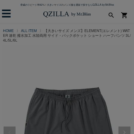
脅威のリピート率82%！大きいサイズのメンズ服を通販で探すならQZILLA by Mr.Bliss
☰
search
shopping_cart
HOME
ALL ITEM
【大きいサイズ メンズ】ELEMENT(エレメント) WAT
ER 速乾 撥水加工 水陸両用 サイド・バックポケット ショート ハーフパンツ 3L/
4L/5L/6L