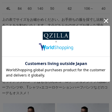
4L
84
60
140
50
62
106～
40
上の表でサイズをお確かめください。お手持ちの服を採寸し比較す
ることをお勧めいたします。大小どちらかのサイズか迷った場合、
タイトなフィットが好みであれば小さい方、ルーズなフィットが好
みであれば大きい方のサイズをお選びください。
※表示サイズは商品
の実寸です。
スタイル提案
セットアップのコーデはもちろんエコーロケーションシャツ×感鯨ハ
ーフパンツや、Tシャツ×エコーロケーションハーフパンツなどのコ
ーデもオススメ！