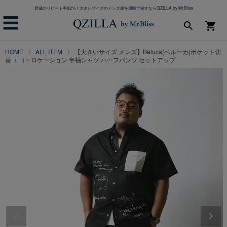
脅威のリピート率82%！大きいサイズのメンズ服を通販で探すならQZILLA by Mr.Bliss
☰
search
shopping_cart
HOME
ALL ITEM
【大きいサイズ メンズ】Beluca(ベルーカ)ポケット切
替 エコーロケーション 半袖シャツ ハーフパンツ セットアップ