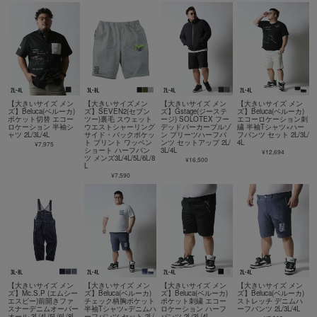
【大きいサイズ メン
【大きいサイズメン
【大きいサイズ メン
【大きいサイズ メン
ズ】Beluca(ベルーカ)
ズ】SEVEN2(セブン
ズ】Gstage(ジーステ
ズ】Beluca(ベルーカ)
ポケット切替 エコー
ツー)裏毛 スウェット
ージ) SOLOTEX フー
エコーロケーション刺
ロケーション 半袖シ
ウエストシャーリング
デッドパーカーブルゾ
繍 半袖Tシャツ×ハー
ャツ 2L/3L/4L
サイド・バックポケッ
ン プリーツハーフパ
フパンツ セット 2L/3L/
ト プリント ワッペン
ンツ セットアップ 2L/
4L
¥7,975
ショート ハーフパン
3L/4L
¥12,694
ツ メンズ3L/4L/5L/6L/8
¥16,500
L
¥7,590
【大きいサイズ メン
【大きいサイズ メン
【大きいサイズ メン
【大きいサイズ メン
ズ】Mc.S.P (エムシー
ズ】Beluca(ベルーカ)
ズ】Beluca(ベルーカ)
ズ】Beluca(ベルーカ)
エスピー)前開きファ
チェック柄胸ポケット
ポケット刺繍 エコー
ストレッチ デニムハ
スナーデニムオーバー
半袖Tシャツ×デニムハ
ロケーション ハーフ
ーフパンツ 2L/3L/4L
オール 3L/4L/5L/6L/8L
ーフパンツ セット 2L/
パンツ 2L/3L/4L