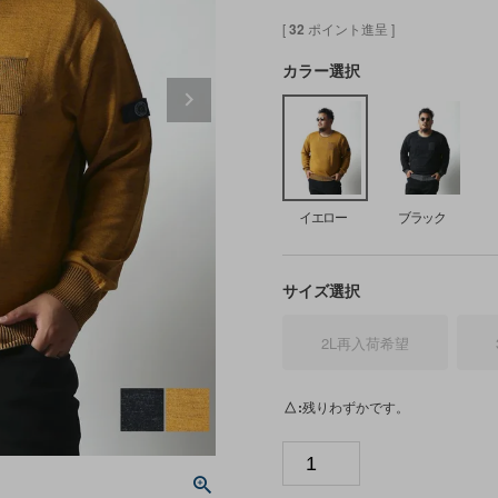
[
32
ポイント進呈 ]
カラー選択
イエロー
ブラック
サイズ選択
2L
再入荷希望
△
残りわずかです。
イ