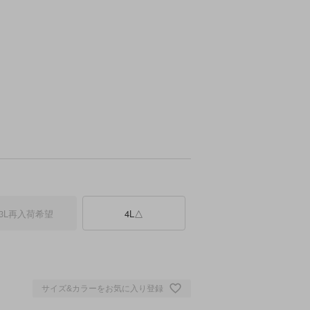
3L
再入荷希望
4L
△
エロー
サイズ&カラーをお気に入り登録