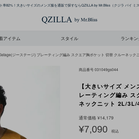
率82%！大きいサイズのメンズ服を通販で探すならQZILLA by Mr.Bliss
（クジラ バイ ミ
着アイテム
スタイル
ランキン
tage(ジーステージ) プレーティング編み スクエア胸ポケット 切替 クルーネックニット 
商品番号
031049gs044
【大きいサイズ メンズ
レーティング編み ス
ネックニット 2L/3L/
通常価格
¥
14,179
¥
7,090
税込