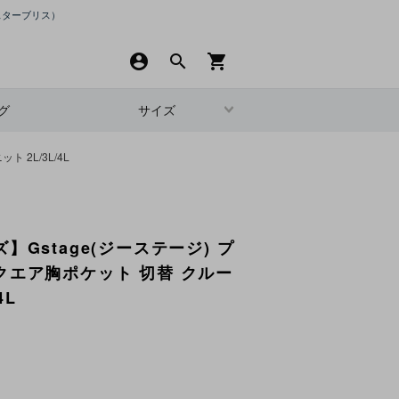
スターブリス）
account_circle
search
shopping_cart
グ
サイズ
2L/3L/4L
】Gstage(ジーステージ) プ
クエア胸ポケット 切替 クルー
4L