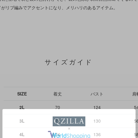
ドがリブ編みでアクセントになり、メリハリのあるアイテム。
サイズガイド
SIZE
着丈
バスト
肩
2L
70
124
5
3L
72
130
5
4L
74
136
5