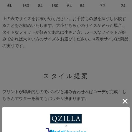
6L
160
84
160
64
64
72
24
上の表でサイズをお確かめください。お手持ちの服を採寸し比較す
ることをお勧めいたします。大小どちらかのサイズか迷った場合、
タイトなフィットが好みであれば小さい方、ルーズなフィットが好
みであれば大きい方のサイズをお選びください。
※表示サイズは商品
の実寸です。
スタイル提案
プリントが印象的なのでパンツと組み合わせればコーデが完成！も
ちろんアウターを着てもバッチリ決まります。
※プライベートブラウズ(シークレットモード)ではスタイル画像が表
示されない場合がございます。