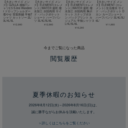
【大きいサイズ メン
【大きいサイズ メン
【大きいサイズ メン
【大きいサイズ メン
ズ】QZILLA 感鯨Tシ
ズ】ELEMENT(エレメ
ズ】ELEMENT(エレメ
ズ】ELEMENT (エレ
ャツ2.5 S-line Wandere
ント) WATER 速乾 撥
ント) WATER 速乾 撥
メント) 生活撥水 サイ
r ドロップショルダー
水加工 水陸両用 サイ
水加工 水陸両用 胸ポ
ド・バックポケット D
着やせ 背面刺繍 半袖T
ド・バックポケット
ケット スナップボタ
カン カーゴショート
シャツ カットソー 2L/
ショート ハーフパン
ン バックプリント カ
ハーフパンツ 3L/4L/5L/
3L/4L/5L
ツ 3L/4L/5L/6L
ジュアル 半袖シャツ 3
6L/
L/4L/5L/6L
¥12,980
¥12,980
¥11,880
¥16,280
今までご覧になった商品
閲覧履歴
夏季休暇のお知らせ
2026年8月12日(水)～2026年8月16日(日)は、
誠に勝手ながらお休みを頂戴いたします。
＞詳しくはこちらをご覧ください