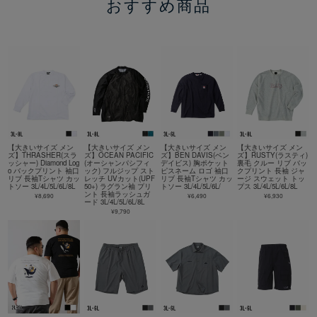
おすすめ商品
【大きいサイズ メン
【大きいサイズ メン
【大きいサイズ メン
【大きいサイズ メン
ズ】THRASHER(スラ
ズ】OCEAN PACIFIC
ズ】BEN DAVIS(ベン
ズ】RUSTY(ラスティ)
ッシャー) Diamond Log
(オーシャンパシフィ
デイビス) 胸ポケット
裏毛 クルー リブ バッ
o バックプリント 袖口
ック) フルジップ スト
ピスネーム ロゴ 袖口
クプリント 長袖 ジャ
リブ 長袖Tシャツ カッ
レッチ UVカット(UPF
リブ 長袖Tシャツ カッ
ージ スウェット トッ
トソー 3L/4L/5L/6L/8L
50+) ラグラン袖 プリ
トソー 3L/4L/5L/6L/
プス 3L/4L/5L/6L/8L
ント 長袖ラッシュガ
¥8,690
¥6,490
¥6,930
ード 3L/4L/5L/6L/8L
¥9,790