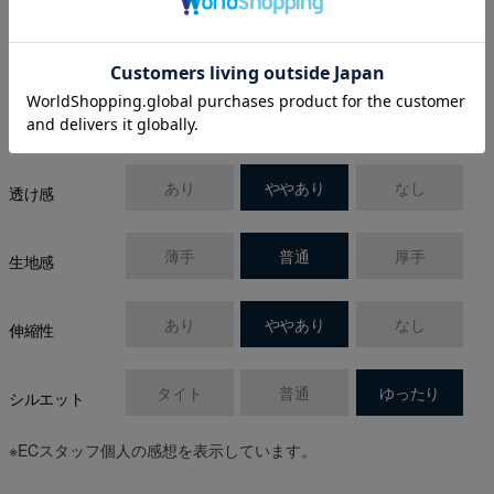
生地
本体:綿 100%、刺繍:ポリエステル 100%
素材
あり
ややあり
なし
透け感
薄手
普通
厚手
生地感
あり
ややあり
なし
伸縮性
タイト
普通
ゆったり
シルエット
※ECスタッフ個人の感想を表示しています。