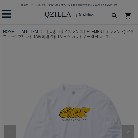
脅威のリピート率82%！大きいサイズのメンズ服を通販で探すならQZILLA by Mr.Bliss
☰
search
shopping_cart
HOME
ALL ITEM
【大きいサイズ メンズ】ELEMENT(エレメント) グラ
フィックプリント TAG 刺繍 長袖Tシャツ カットソー 3L/4L/5L/6L