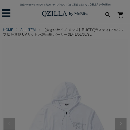
脅威のリピート率82%！大きいサイズのメンズ服を通販で探すならQZILLA by Mr.Bliss
☰
search
shopping_cart
HOME
ALL ITEM
【大きいサイズ メンズ】RUSTY(ラスティ)フルジッ
プ 吸汗速乾 UVカット 水陸両用 パーカー 3L/4L/5L/6L/8L