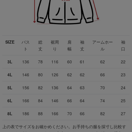
SIZE
バス
総
裾周
肩
袖
アームホー
袖
ト
丈
り
幅
丈
ル
口
3L
136
78
116
60
61
62
22
4L
146
80
126
62
62
66
23
5L
156
82
136
64
63
70
24
6L
166
84
146
66
64
74
25
8L
186
88
166
70
66
82
27
上の表でサイズをお確かめください。お手持ちの服を採寸し比較す