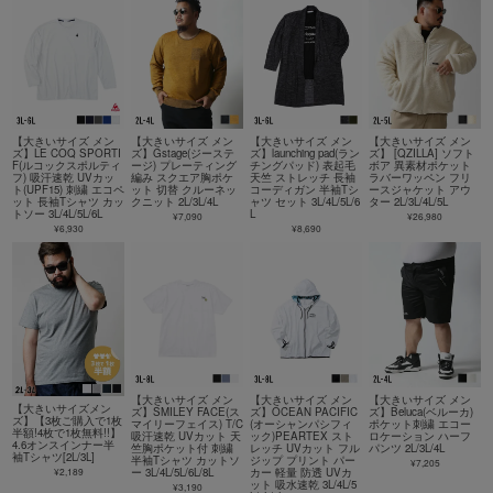
【大きいサイズ メン
【大きいサイズ メン
【大きいサイズ メン
【大きいサイズ メン
ズ】LE COQ SPORTI
ズ】Gstage(ジーステ
ズ】launching pad(ラン
ズ】 [QZILLA] ソフト
F(ルコックスポルティ
ージ) プレーティング
チングパッド) 表起毛
ボア 異素材ポケット
フ) 吸汗速乾 UVカッ
編み スクエア胸ポケ
天竺 ストレッチ 長袖
ラバーワッペン フリ
ト(UPF15) 刺繍 エコペ
ット 切替 クルーネッ
コーディガン 半袖Tシ
ースジャケット アウ
ット 長袖Tシャツ カッ
クニット 2L/3L/4L
ャツ セット 3L/4L/5L/6
ター 2L/3L/4L/5L
トソー 3L/4L/5L/6L
L
¥7,090
¥26,980
¥6,930
¥8,690
【大きいサイズ メン
【大きいサイズ メン
【大きいサイズ メン
【大きいサイズメン
ズ】SMILEY FACE(ス
ズ】OCEAN PACIFIC
ズ】Beluca(ベルーカ)
ズ】【3枚ご購入で1枚
マイリーフェイス) T/C
(オーシャンパシフィ
ポケット刺繍 エコー
半額!4枚で1枚無料!!】
吸汗速乾 UVカット 天
ック)PEARTEX スト
ロケーション ハーフ
4.6オンスインナー半
竺胸ポケット付 刺繍
レッチ UVカット フル
パンツ 2L/3L/4L
袖Tシャツ[2L/3L]
半袖Tシャツ カットソ
ジップ プリント パー
¥7,205
¥2,189
ー 3L/4L/5L/6L/8L
カー 軽量 防透 UVカ
ット 吸水速乾 3L/4L/5
¥3,190