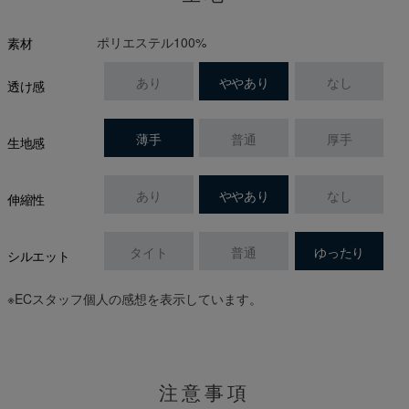
ポリエステル100%
素材
あり
ややあり
なし
透け感
薄手
普通
厚手
生地感
あり
ややあり
なし
伸縮性
タイト
普通
ゆったり
シルエット
※ECスタッフ個人の感想を表示しています。
注意事項