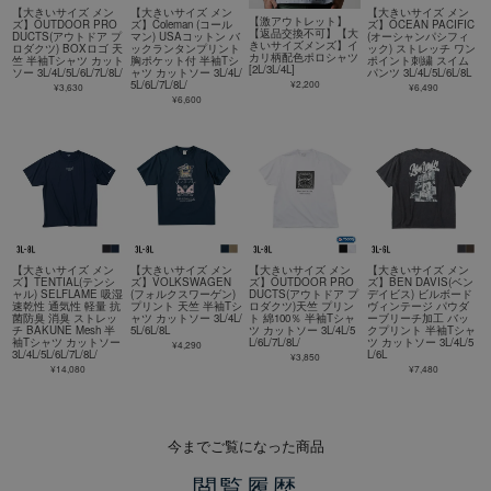
【大きいサイズ メン
【大きいサイズ メン
【大きいサイズ メン
【激アウトレット】
ズ】OUTDOOR PRO
ズ】Coleman (コール
ズ】OCEAN PACIFIC
【返品交換不可】【大
DUCTS(アウトドア プ
マン) USAコットン バ
(オーシャンパシフィ
きいサイズメンズ】イ
ロダクツ) BOXロゴ 天
ックランタンプリント
ック) ストレッチ ワン
カリ柄配色ポロシャツ
竺 半袖Tシャツ カット
胸ポケット付 半袖Tシ
ポイント刺繍 スイム
[2L/3L/4L]
ソー 3L/4L/5L/6L/7L/8L/
ャツ カットソー 3L/4L/
パンツ 3L/4L/5L/6L/8L
¥2,200
5L/6L/7L/8L/
¥3,630
¥6,490
¥6,600
【大きいサイズ メン
【大きいサイズ メン
【大きいサイズ メン
【大きいサイズ メン
ズ】TENTIAL(テンシ
ズ】VOLKSWAGEN
ズ】OUTDOOR PRO
ズ】BEN DAVIS(ベン
ャル) SELFLAME 吸湿
(フォルクスワーゲン)
DUCTS(アウトドア プ
デイビス) ビルボード
速乾性 通気性 軽量 抗
プリント 天竺 半袖Tシ
ロダクツ)天竺 プリン
ヴィンテージ パウダ
菌防臭 消臭 ストレッ
ャツ カットソー 3L/4L/
ト 綿100％ 半袖Tシャ
ーブリーチ加工 バッ
チ BAKUNE Mesh 半
5L/6L/8L
ツ カットソー 3L/4L/5
クプリント 半袖Tシャ
袖Tシャツ カットソー
L/6L/7L/8L/
ツ カットソー 3L/4L/5
¥4,290
3L/4L/5L/6L/7L/8L/
L/6L
¥3,850
¥14,080
¥7,480
今までご覧になった商品
閲覧履歴