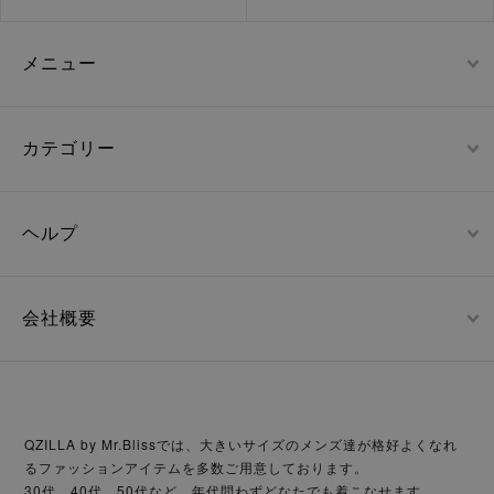
メニュー
カテゴリー
ヘルプ
会社概要
QZILLA by Mr.Blissでは、大きいサイズのメンズ達が格好よくなれ
るファッションアイテムを多数ご用意しております。
30代、40代、50代など、年代問わずどなたでも着こなせます。