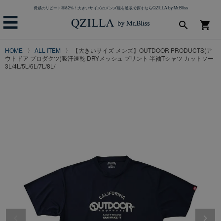
脅威のリピート率82%！大きいサイズのメンズ服を通販で探すならQZILLA by Mr.Bliss
☰
search
shopping_cart
HOME
ALL ITEM
【大きいサイズ メンズ】OUTDOOR PRODUCTS(ア
ウトドア プロダクツ)吸汗速乾 DRYメッシュ プリント 半袖Tシャツ カットソー
3L/4L/5L/6L/7L/8L/