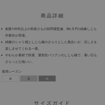
商品詳細
創業100年以上の和装小もの卸問屋監修、Mc.S.Pの綿麻しじら
作務衣が登場。
綿麻のシャリ感としじら織のさらりとした風合いが、涼しさを
楽しませてくれる一着。
やわらか素材で快適、通気性バツグンのしじら織で、暑い日も
さらっと心地いい。
着用シーズン
春
夏
秋
サイズガイド