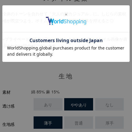
全体のトーンを合わせて「大人の和カジュアル」に。しじらの素材
感が際立つよう、ボトムスや小物は無地で色味を抑えると◎
※プライベートブラウズ(シークレットモード)ではスタイル画像が表
示されない場合がございます。
生地
綿 85% 麻 15%
素材
あり
ややあり
なし
透け感
薄手
普通
厚手
生地感