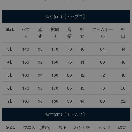
採寸(cm)【トップス】
SIZE
バス
総
裾周
肩
袖
アームホー
袖
ト
丈
り
幅
丈
ル
口
3L
140
90
140
70
40
64
44
4L
150
92
150
75
41
68
46
5L
160
94
160
80
42
72
48
6L
170
96
170
85
43
76
50
7L
180
98
180
90
44
80
52
採寸(cm)【ボトムス】
SIZE
ウエスト(適応)
股下
わたり幅
ヒップ
総丈