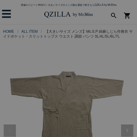
脅威のリピート率82%！大きいサイズのメンズ服を通販で探すならQZILLA by Mr.Bliss
☰
search
shopping_cart
HOME
ALL ITEM
【大きいサイズ メンズ】Mc.S.P 綿麻しじら作務衣 サ
イドポケット・スリットトップス ウエスト 調節 パンツ 3L/4L/5L/6L/7L