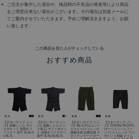
ご注文が集中した場合や、検品時の不良品の発覚等により商品
をご用意出来ない場合がございます。その場合は別途メールに
てご案内させていただきます。予めご理解頂きますよう、お願
い致します。
この商品を見た人がチェックしている
おすすめ商品
【大きいサイズ メン
【大きいサイズ メン
【大きいサイズ メン
【大きいサイズ メン
ズ】綿麻しじら サイ
ズ】綿麻しじら(リン
ズ】Mc.S.P(エムシー
ズ】OCEAN PACIFIC
ドポケット 前開きフ
ス加工) サイドポケッ
エスピー)ストレッチ
(オーシャンパシフィ
ァスナー 甚平 3L/4L/5
ト 前開きファスナー
接触冷感 抗菌消臭 デ
ック) ストレッチ ワン
L/6L/7L
甚平 3L/4L/5L/6L/7L
オドランテープ カー
ポイント刺繍 スイム