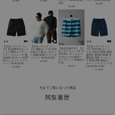
ゴパンツ 3L/4L/5L/6L/7
パンツ 3L/4L/5L/6L/8L
¥7,590
¥7,590
L/8L/
¥6,490
¥5,390
【大きいサイズ メン
【大きいサイズ メン
【大きいサイズ メン
【返品交換不可】【大
ズ】ELEMENT(エレメ
ズ】感鯨ロンT 2.0 QZI
ズ】TENTIAL(テンシ
きいサイズメンズ】IC
ント) TREEユーティ
LLAタグ 鯨ワンポイン
ャル) SELFLAME 吸湿
EPEAK（アイスピー
リティ ストレッチ 吸
ト刺繍 長袖Tシャツ カ
速乾性 通気性 軽量 抗
ク)ボタニカル柄ボー
水速乾 UVカット(UPF
ットソー 2L/3L/4L/5L/
菌防臭 消臭 ストレッ
ダープリント水着[2L/3
50+) ショート ハーフ
チ BAKUNE Mesh シ
¥9,339
L/4L]
パンツ 3L/4L/5L/6L
ョート ハーフパンツ 3
¥6,919
L/4L/5L/6L/7L/8L/
¥12,650
¥14,080
今までご覧になった商品
閲覧履歴