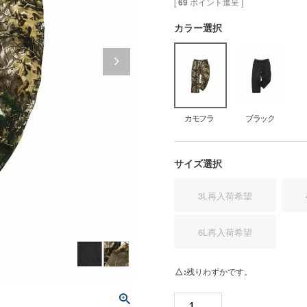
[
69
ポイント進呈 ]
カラー選択
カモフラ
ブラック
サイズ選択
3L
再入荷希望
6L
再入荷希望
△
残りわずかです。
カ