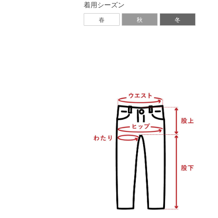
着用シーズン
春
秋
冬