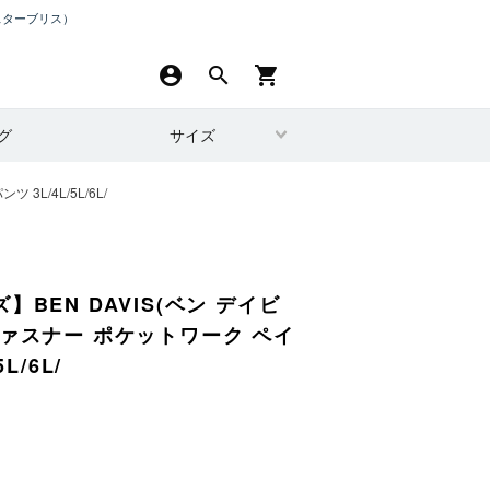
スターブリス）
account_circle
search
shopping_cart
グ
サイズ
L/4L/5L/6L/
BEN DAVIS(ベン デイビ
ファスナー ポケットワーク ペイ
L/6L/