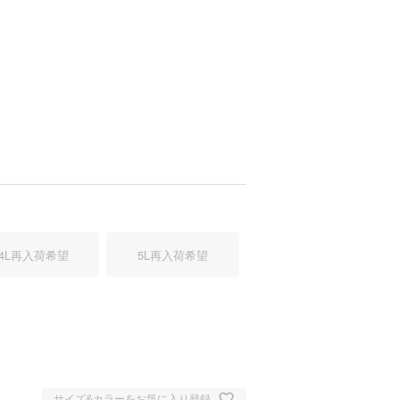
4L
再入荷希望
5L
再入荷希望
モフラ
サイズ&カラーをお気に入り登録