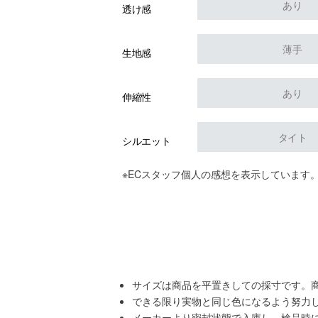
あり
透け感
薄手
生地感
あり
伸縮性
タイト
シルエット
※ECスタッフ個人の感想を表示しています
サイズは商品を平置きしての採寸です。
できる限り実物と同じ色になるよう努力
メーカーより密封状態で入庫し、検品時