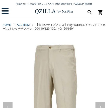
脅威のリピート率82%！大きいサイズのメンズ服を通販で探すならQZILLA by Mr.Bliss
☰
search
shopping_cart
HOME
ALL ITEM
【大きいサイズメンズ】HbyFIGER(エイチバイフィガ
ー)ストレッチチノパン 100/110/120/130/140/150/160/