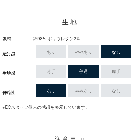
生地
綿98% ポリウレタン2%
素材
あり
ややあり
なし
透け感
薄手
普通
厚手
生地感
あり
ややあり
なし
伸縮性
※ECスタッフ個人の感想を表示しています。
注意事項