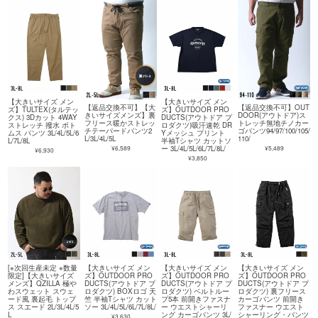
【大きいサイズ メン
【大きいサイズ メン
【返品交換不可】【大
【返品交換不可】OUT
ズ】TULTEX(タルテッ
ズ】OUTDOOR PRO
きいサイズメンズ】裏
DOOR(アウトドア)ス
クス) 3Dカット 4WAY
DUCTS(アウトドア プ
フリース暖かストレッ
トレッチ無地チノカー
ストレッチ 撥水 ボト
ロダクツ)吸汗速乾 DR
チテーパードパンツ2
ゴパンツ94/97/100/105/
ムス パンツ 3L/4L/5L/6
Yメッシュ プリント
L/3L/4L/5L
110/
L/7L/8L
半袖Tシャツ カットソ
¥6,589
¥5,489
ー 3L/4L/5L/6L/7L/8L/
¥6,930
¥3,850
[※次回生産未定 ※数量
【大きいサイズ メン
【大きいサイズ メン
【大きいサイズ メン
限定]【大きいサイズ
ズ】OUTDOOR PRO
ズ】OUTDOOR PRO
ズ】OUTDOOR PRO
メンズ】QZILLA 極や
DUCTS(アウトドア プ
DUCTS(アウトドア プ
DUCTS(アウトドア プ
わスウェット スウェ
ロダクツ) BOXロゴ 天
ロダクツ) ベルトルー
ロダクツ) 裏フリース
ード風 裏起毛 トップ
竺 半袖Tシャツ カット
プ5本 前開きファスナ
カーゴパンツ 前開き
ス スエード 2L/3L/4L/5
ソー 3L/4L/5L/6L/7L/8L/
ー ウエストシャーリ
ファスナー ウエスト
L
ング カーゴパンツ 3L/
シャーリング・パンツ
¥3,630