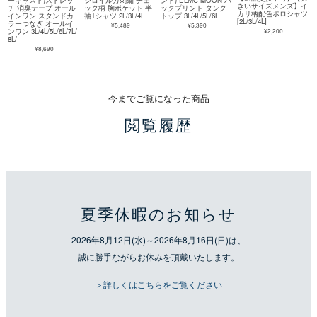
きいサイズメンズ】イ
チ 消臭テープ オール
ック柄 胸ポケット 半
ックプリント タンク
カリ柄配色ポロシャツ
インワン スタンドカ
袖Tシャツ 2L/3L/4L
トップ 3L/4L/5L/6L
[2L/3L/4L]
ラーつなぎ オールイ
¥5,489
¥5,390
¥2,200
ンワン 3L/4L/5L/6L/7L/
8L/
¥8,690
今までご覧になった商品
閲覧履歴
夏季休暇のお知らせ
2026年8月12日(水)～2026年8月16日(日)は、
誠に勝手ながらお休みを頂戴いたします。
＞詳しくはこちらをご覧ください