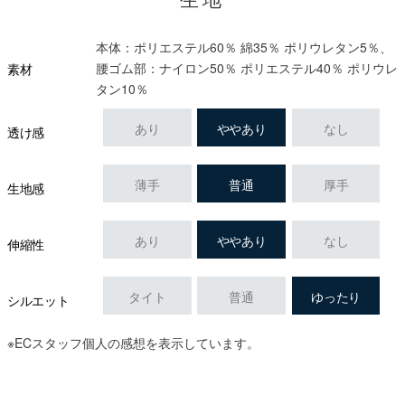
生地
本体：ポリエステル60％ 綿35％ ポリウレタン5％、
腰ゴム部：ナイロン50％ ポリエステル40％ ポリウレ
素材
タン10％
あり
ややあり
なし
透け感
薄手
普通
厚手
生地感
あり
ややあり
なし
伸縮性
タイト
普通
ゆったり
シルエット
※ECスタッフ個人の感想を表示しています。