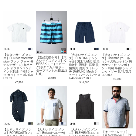
【大きいサイズ メン
【大きいサイズ メン
【大きいサイズ メン
【返品交換不可】【大
ズ】FUN for modemde
ズ】TENTIAL(テンシ
ズ】Coleman (コール
きいサイズメンズ】IC
sign (ファン フォー モ
ャル) SELFLAME 吸湿
マン) USAコットン 胸
EPEAK（アイスピー
デムデザイン) 胸ポケ
速乾性 通気性 軽量 抗
ポケット付 ワンポイ
ク)ボタニカル柄ボー
ット オジサンワンポ
菌防臭 消臭 ストレッ
ント刺繍 半袖Tシャツ
ダープリント水着[2L/3
イント刺繍 半袖Tシャ
チ BAKUNE Mesh シ
カットソー 3L/4L/5L/6
L/4L]
ツ カットソー 3L/4L/5
ョート ハーフパンツ 3
L/7L/8L/
¥6,919
L/6L/8L
L/4L/5L/6L/7L/8L/
¥6,600
¥7,590
¥14,080
【大きいサイズ メン
【大きいサイズ メン
【大きいサイズ メン
【激アウトレット】
ズ】FORECAST(フォ
ズ】Beluca(ベルーカ)
ズ】ELEMENT(エレメ
【返品交換不可】【大
ーキャスト)ストレッ
シロイルカ刺繍 チェ
ント) ELMC MOON バ