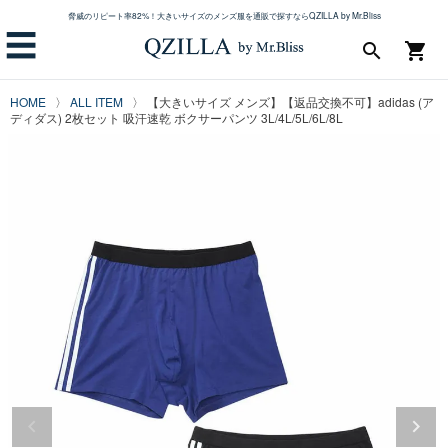
脅威のリピート率82%！大きいサイズのメンズ服を通販で探すならQZILLA by Mr.Bliss
☰
search
shopping_cart
HOME
ALL ITEM
【大きいサイズ メンズ】【返品交換不可】adidas (ア
ディダス) 2枚セット 吸汗速乾 ボクサーパンツ 3L/4L/5L/6L/8L