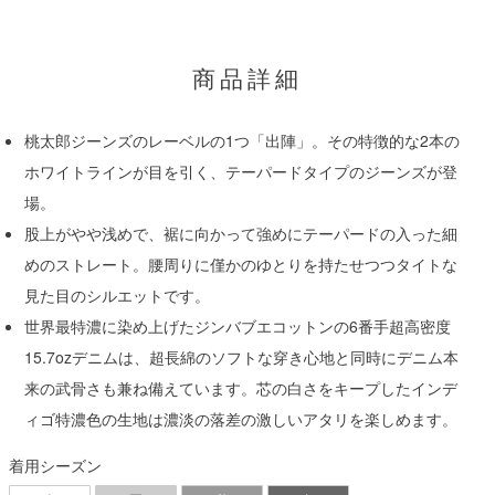
商品詳細
桃太郎ジーンズのレーベルの1つ「出陣」。その特徴的な2本の
ホワイトラインが目を引く、テーパードタイプのジーンズが登
場。
股上がやや浅めで、裾に向かって強めにテーパードの入った細
めのストレート。腰周りに僅かのゆとりを持たせつつタイトな
見た目のシルエットです。
世界最特濃に染め上げたジンバブエコットンの6番手超高密度
15.7ozデニムは、超長綿のソフトな穿き心地と同時にデニム本
来の武骨さも兼ね備えています。芯の白さをキープしたインデ
ィゴ特濃色の生地は濃淡の落差の激しいアタリを楽しめます。
着用シーズン