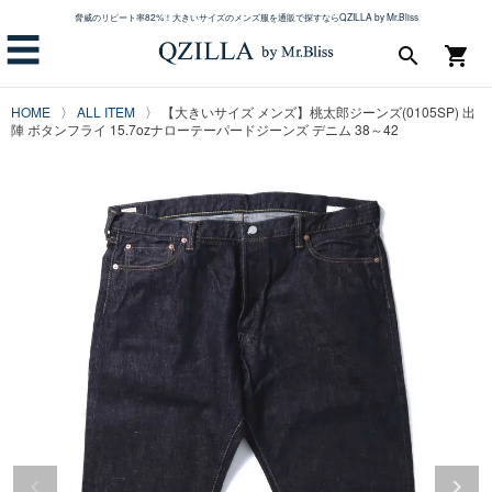
脅威のリピート率82%！大きいサイズのメンズ服を通販で探すならQZILLA by Mr.Bliss
☰
search
shopping_cart
HOME
ALL ITEM
【大きいサイズ メンズ】桃太郎ジーンズ(0105SP) 出
陣 ボタンフライ 15.7ozナローテーパードジーンズ デニム 38～42