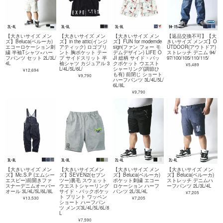
【大きいサイズ メン
【大きいサイズ メン
【大きいサイズ メン
【返品交換不可】【大
ズ】Beluca(ベルーカ)
ズ】in the attic(インジ
ズ】FUN for modemde
きいサイズ メンズ】O
エコーロケーション刺
アティック) ロゴプリ
sign(ファン フォー モ
UTDOOR(アウトドア)
繍 半袖Tシャツ×ハー
ント 胸ポケット テー
デムデザイン) LIFE O
ストレッチ デニム 94/
フパンツ セット 2L/3L/
プ サイドスリット 半
JI 総柄 サイド・バッ
97/100/105/110/115/
4L
袖シャツ カジュアル 3
クポケット ウエスト
¥5,489
L/4L/5L/6L/
シャーリング(調節ひ
¥12,694
も有) 前閉じ ショート
¥9,790
ハーフパンツ 3L/4L/5L/
6L/8L
¥9,790
【大きいサイズ メン
【大きいサイズメン
【大きいサイズ メン
【大きいサイズ メン
ズ】Mc.S.P (エムシー
ズ】SEVEN2(セブン
ズ】Beluca(ベルーカ)
ズ】Beluca(ベルーカ)
エスピー)前開きファ
ツー)裏毛 スウェット
ポケット刺繍 エコー
ストレッチ デニムハ
スナーデニムオーバー
ウエストシャーリング
ロケーション ハーフ
ーフパンツ 2L/3L/4L
オール 3L/4L/5L/6L/8L
サイド・バックポケッ
パンツ 2L/3L/4L
¥7,205
ト プリント ワッペン
¥13,530
¥7,205
ショート ハーフパン
ツ メンズ3L/4L/5L/6L/8
L
¥7,590