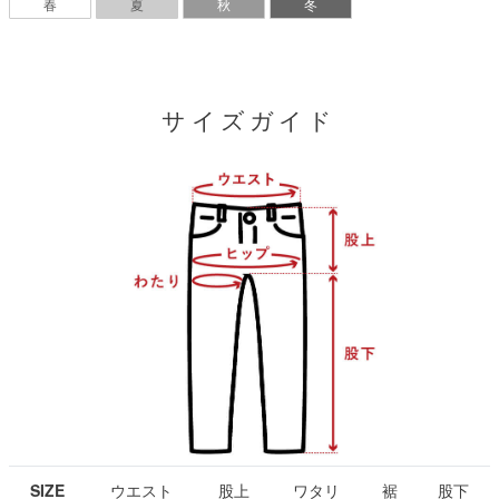
春
夏
秋
冬
サイズガイド
SIZE
ウエスト
股上
ワタリ
裾
股下