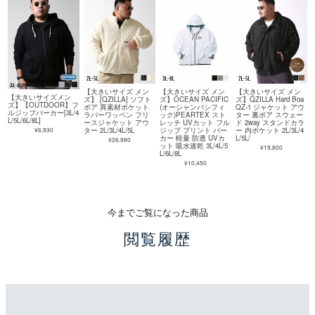
【大きいサイズ メン
【大きいサイズ メン
【大きいサイズ メン
【大きいサイズメン
ズ】 [QZILLA] ソフト
ズ】OCEAN PACIFIC
ズ】QZILLA Hard Boa
ズ】【OUTDOOR】フ
ボア 異素材ポケット
(オーシャンパシフィ
QZ-1 ジャケット アウ
ルジップパーカー[3L/4
ラバーワッペン フリ
ック)PEARTEX スト
ター 裏ボア スウェー
L/5L/6L/8L]
ースジャケット アウ
レッチ UVカット フル
ド 2way スタンドカラ
¥6,930
ター 2L/3L/4L/5L
ジップ プリント パー
ー 内ポケット 2L/3L/4
カー 軽量 防透 UVカ
L/5L/
¥26,980
ット 吸水速乾 3L/4L/5
¥19,800
L/6L/8L
¥10,450
今までご覧になった商品
閲覧履歴