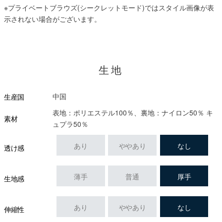
※プライベートブラウズ(シークレットモード)ではスタイル画像が表
示されない場合がございます。
生地
中国
生産国
表地：ポリエステル100％、裏地：ナイロン50％ キ
素材
ュプラ50％
あり
ややあり
なし
透け感
薄手
普通
厚手
生地感
あり
ややあり
なし
伸縮性