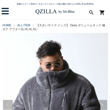
脅威のリピート率82%！大きいサイズのメンズ服を通販で探すならQZILLA by Mr.Bliss
☰
search
shopping_cart
HOME
ALL ITEM
【大きいサイズ メンズ】 2way ボリュームネック 極
ボア アウター2L/3L/4L/5L/