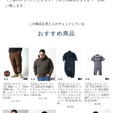
い致します。
この商品を見た人がチェックしている
おすすめ商品
【大きいサイズ メン
【大きいサイズ メン
【大きいサイズ メン
【大きいサイズ メン
ズ】感鯨パンツ「Semi
ズ】[QZILLA] 刺繍 ピ
ズ】FORECAST(フォ
ズ】VOLCANIC (ヴォ
-Wide ver.」 ワッフル
スネーム フェード パ
ーキャスト)ストレッ
ルケニック) 吸水速乾
美シルエット ワイド
ーカー プルオーバー 2
チ 消臭テープ オール
UVカット ハーフパン
テーパードパンツ 2L/3
L/3L/4L/5L
インワン スタンドカ
ツ 上下セット 切替半
L/4L/5L/
ラーつなぎ オールイ
袖Tシャツ カットソー
¥13,178
ンワン 3L/4L/5L/6L/7L/
3L/4L/5L/6L/
¥11,319
8L/
¥6,050
¥8,690