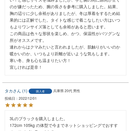
のが嫌だったため、腕の長さを参考に購入しました。結果、
胸の辺りに少し余裕がありましたが、冬は厚着をするため結
果的には正解でした。タイトな感じで着こなしたい方はいつ
もよりワンサイズ落としても余裕があると思います。

この商品は色々な形状を楽しめ、かつ、保温性がバツグンな
所がオススメです。

連れからはクマみたいと言われましたが、肌触りがいいのか
暖かいのか、いつもより距離が近いような気もします。

寒い冬、身も心も温まりたい方！

宜しければ是非！
タカ
1
兵庫県
20代
男性
購入者
投稿日
2022/12/01
3Lのブラックを購入しました。

172cm 105kg の体型で今までネットショッピングでおすす