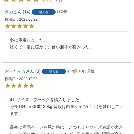
タカ
14
非公開
購入者
投稿日
2023/06/29
冬に重宝しました。

軽くて非常に暖かく、使い勝手が良かった。
おーたん☆
3
新潟県
40代
男性
購入者
投稿日
2022/12/08
4Ｌサイズ　ブラックを購入しました。

身長184cm 体重120kg 普段は白鯨シャツ(４Ｌ)を愛用してい
ます。

最初に商品ページを見た時は、いつもよりサイズ表記が大き
い！と感じサイズを悩みましたが、手と腕の間に隙間が空く