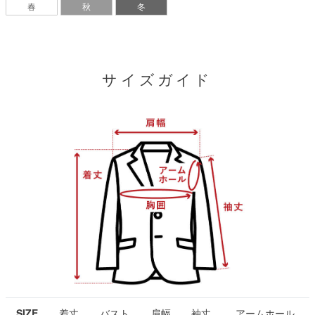
春
秋
冬
サイズガイド
SIZE
着丈
バスト
肩幅
袖丈
アームホール