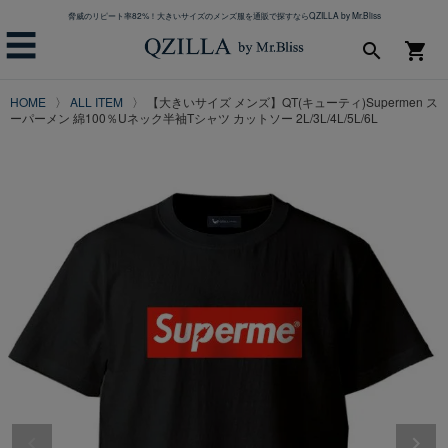
脅威のリピート率82%！大きいサイズのメンズ服を通販で探すならQZILLA by Mr.Bliss
☰
search
shopping_cart
HOME
ALL ITEM
【大きいサイズ メンズ】QT(キューティ)Supermen ス
ーパーメン 綿100％Uネック半袖Tシャツ カットソー 2L/3L/4L/5L/6L