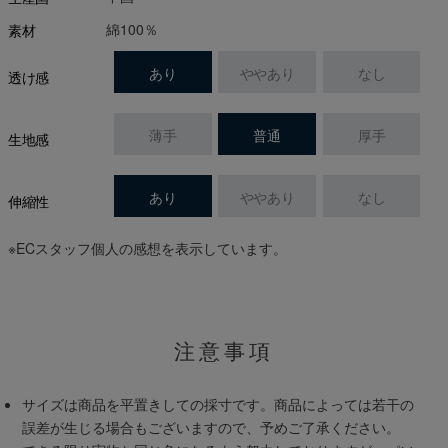
綿100％
素材
あり
ややあり
なし
透け感
薄手
普通
厚手
生地感
あり
ややあり
なし
伸縮性
※ECスタッフ個人の感想を表示しています。
注意事項
サイズは商品を平置きしての採寸です。商品によっては若干の
誤差が生じる場合もございますので、予めご了承ください。