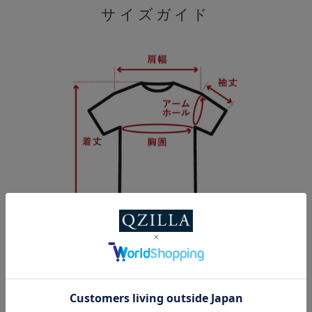
サイズガイド
SIZE
着丈
胸囲
肩幅
袖丈
XL(2L)
74
110
50.5
21.5
2XL(3L)
78
116
53
22.5