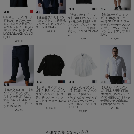
【大きいサイズ メン
【大きいサイズ メン
QT(キューティ)ゴール
【返品交換不可】2つ
ズ】SHELTY(シェルテ
ズ】Gstage(ジーステ
ドSupermenスーパー
ボタンストレッチ無地
ィ) 鹿の子 刺繍&マリ
ージ) SOLOTEX フー
メンＵネック半袖Tシ
ジャケットカジュアル
アバックプリント サ
デッドパーカーブルゾ
ャツカットソーXL(2L)/
スーツ2L/3L/4L/
イドスリット 半袖ポ
ン プリーツハーフパ
2XL(3L)/3XL(4L)/4XL(5
¥8,019
ロシャツ 3L/4L/5L/6L/8
ンツ セットアップ 2L/
L)/5XL(6L)/6XL(7L)/７X
L
3L/4L
L(8L)/
¥6,490
¥16,500
¥2,000
【大きいサイズ メン
【大きいサイズ メン
【大きいサイズメン
【返品交換不可】【大
ズ】PLES(プレス) 7G
ズ】TC麻スラブ 七分
ズ】日本人男性(平均1
きいサイズ メンズ】
ダブルジャガード ス
袖シャツ 胸ポケット
71cm)のためのノンア
ストレッチ ポリエス
テッチ クルーネック
バックセンタータック
イロン感激丈ストレッ
テルウエストゴム イ
ニット セーター 3L/4L/
レギュラーカラー カ
チ長袖シャツ白鯨(は
ージーテーパードパン
5L/6L
ジュアルシャツ 3L/4L/
くげい)2L/3L/4L/5L
ツ 2L/3L/4L/5L
5L/6L/8L
¥10,450
¥12,180
¥5,489
¥4,950
今までご覧になった商品