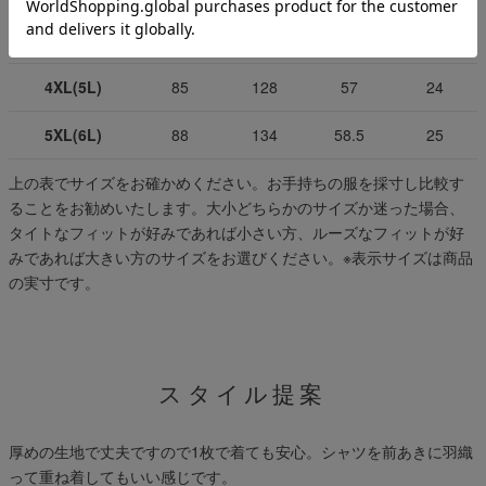
3XL(4L)
82
122
55.5
23.5
4XL(5L)
85
128
57
24
5XL(6L)
88
134
58.5
25
上の表でサイズをお確かめください。お手持ちの服を採寸し比較す
ることをお勧めいたします。大小どちらかのサイズか迷った場合、
タイトなフィットが好みであれば小さい方、ルーズなフィットが好
みであれば大きい方のサイズをお選びください。
※表示サイズは商品
の実寸です。
スタイル提案
厚めの生地で丈夫ですので1枚で着ても安心。シャツを前あきに羽織
って重ね着してもいい感じです。