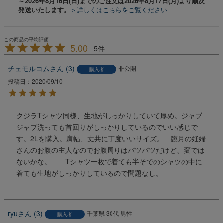
～2026年8月16日(日)までのご注文は2026年8月17日(月)より順次
発送いたします。
＞詳しくはこちらをご覧ください
5.00
5
チェモルコム
3
非公開
購入者
投稿日
2020/09/10
クジラTシャツ同様、生地がしっかりしていて厚め。ジャブ
ジャブ洗っても首回りがしっかりしているのでいい感じで
す。2Lを購入。肩幅、丈共に丁度いいサイズ。　臨月の妊婦
さんのお腹の主人なのでお腹周りはパツパツだけど、変では
ないかな。　　Tシャツ一枚で着ても半そでのシャツの中に
着ても生地がしっかりしているので問題なし。
ryu
3
千葉県
30代
男性
購入者