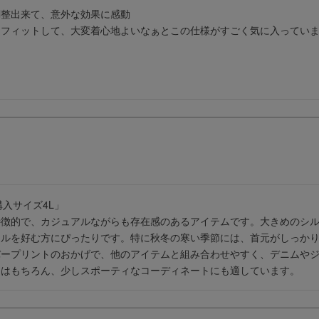
整出来て、意外な効果に感動

フィットして、大変着心地よいなぁとこの仕様がすごく気に入っていま
購入サイズ4L」

特徴的で、カジュアルながらも存在感のあるアイテムです。大きめのシ
イルを好む方にぴったりです。特に秋冬の寒い季節には、首元がしっか
バープリントのおかげで、他のアイテムと組み合わせやすく、デニムや
にはもちろん、少しスポーティなコーディネートにも適しています。