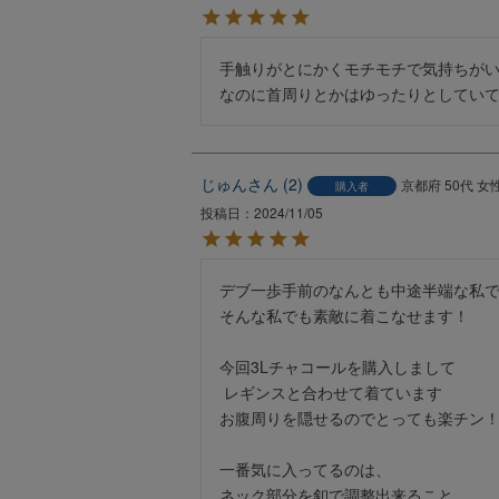
手触りがとにかくモチモチで気持ちがい
なのに首周りとかはゆったりとしてい
じゅん
2
京都府
50代
女
購入者
投稿日
2024/11/05
デブ一歩手前のなんとも中途半端な私で
そんな私でも素敵に着こなせます！

今回3Lチャコールを購入しまして

 レギンスと合わせて着ています

お腹周りを隠せるのでとっても楽チン！
一番気に入ってるのは、

ネック部分を釦で調整出来ること
