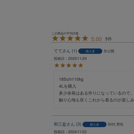
5.00
5
てて
1
非公開
購入者
投稿日
2025/11/29
185cm110kg

4Lを購入

多少余裕はある作りになっているので、
触り心地も良くこれから着るのが楽し
和三盆
3
30代
男性
購入者
投稿日
2024/11/22