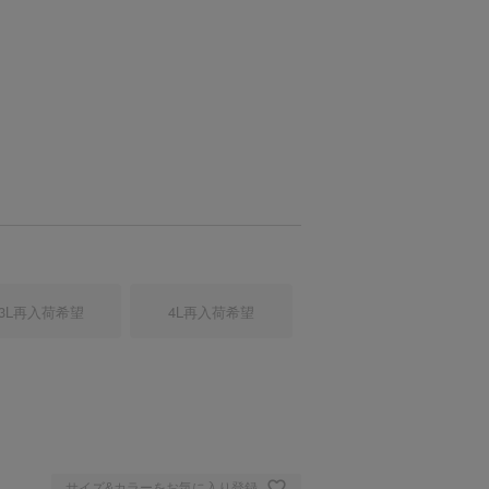
3L
再入荷希望
4L
再入荷希望
ワイト
サイズ&カラーをお気に入り登録