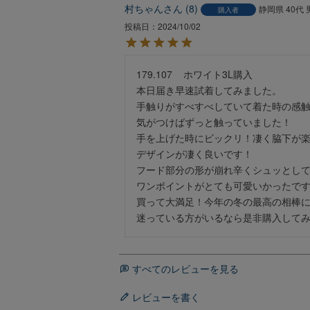
村ちゃん
8
静岡県
40代
購入者
投稿日
2024/10/02
179.107    ホワイト3L購入

本日届き早速試着してみました。

手触りがすべすべしていて着た時の感触がg
気がつけばずっと触っていました！

手を上げた時にビックリ！凄く脇下が楽
デザインが凄く良いです！

フード部分の形が崩れ辛くシュッとして
ワンポイントがとても可愛いかったです
買って大満足！今年の冬の最高の相棒に
迷っている方がいるなら是非購入して
すべてのレビューを見る
レビューを書く