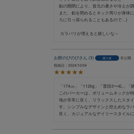
釦の開閉により、首元の暑さや冷えが調
また、釦を閉めるとネック周りが身体に
ろに引っ張られることもあるので…)

お餅のびのび
3
非公開
購入者
投稿日
2024/10/04
「174㎝」「112kg」「普段3〜4L」「
このパーカーは、ボリュームネックが
地が非常に良く、リラックスしたスタ
す。シンプルなデザインと控えめなラ
良く、カジュアルなデイリースタイル