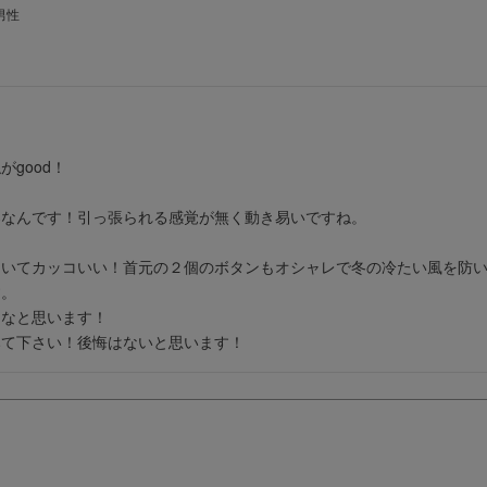
男性
ood！

なんです！引っ張られる感覚が無く動き易いですね。

いてカッコいい！首元の２個のボタンもオシャレで冬の冷たい風を防いで
。

なと思います！

みて下さい！後悔はないと思います！