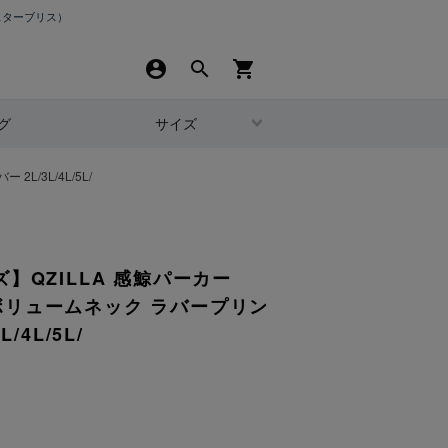
スターブリス）
account_circle
search
shopping_cart
グ
サイズ
L/3L/4L/5L/
】QZILLA 感鯨パーカー
チ ボリュームネック ラバープリン
/4L/5L/