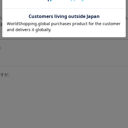
いです！大きいサイズでありながら考え抜かれたシルエットは120kg
て最高です！
性
すが、


