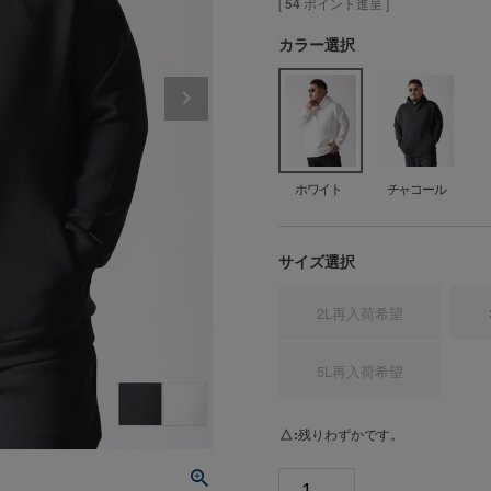
[
54
ポイント進呈 ]
カラー選択
ホワイト
チャコール
サイズ選択
2L
再入荷希望
5L
再入荷希望
△
残りわずかです。
ホ