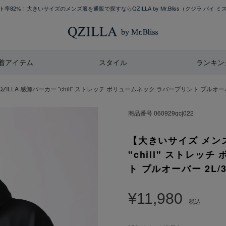
率82%！大きいサイズのメンズ服を通販で探すならQZILLA by Mr.Bliss
（クジラ バイ ミ
着アイテム
スタイル
ランキン
LLA 感鯨パーカー "chill" ストレッチ ボリュームネック ラバープリント プルオーバー 2
商品番号
060929qcj022
【大きいサイズ メンズ
"chill" ストレッ
ト プルオーバー 2L/3L
¥
11,980
税込