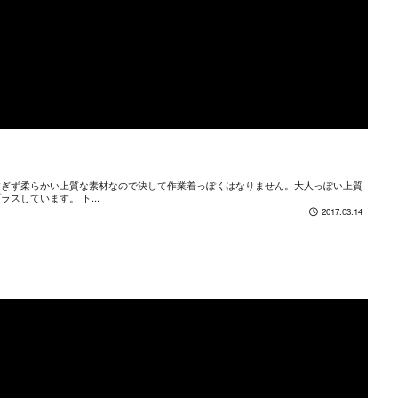
すぎず柔らかい上質な素材なので決して作業着っぽくはなりません。大人っぽい上質
しています。 ト...
2017.03.14