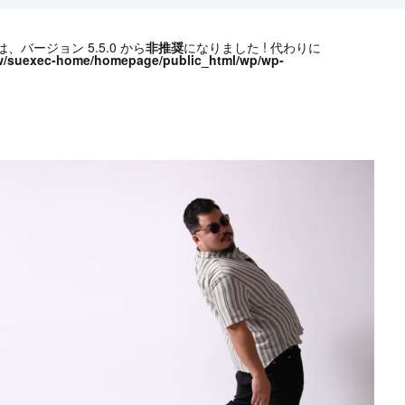
ive は、バージョン 5.5.0 から
非推奨
になりました ! 代わりに
w/suexec-home/homepage/public_html/wp/wp-