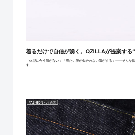
着るだけで自信が湧く。QZILLAが提案する“
「体型に合う服がない」「着たい服が似合わない気がする」――そんな悩みを抱え
す。
FASHION - お洒落