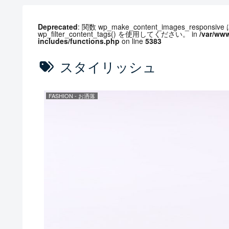
Deprecated
: 関数 wp_make_content_images_respons
wp_filter_content_tags() を使用してください。 in
/var/ww
includes/functions.php
on line
5383
スタイリッシュ
FASHION - お洒落